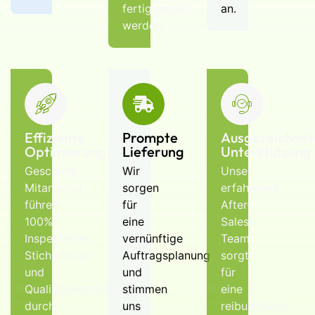
fertiggestellt
an.
werden.
Effiziente
Prompte
Ausgezeichnet
Optimierung
Lieferung
Unterstützung
Geschulte
Wir
Unser
Mitarbeiter
sorgen
erfahrenes
führen
für
After-
100%-
eine
Sales-
Inspektionen,
vernünftige
Team
Stichproben
Auftragsplanung
sorgt
und
und
für
Qualitätskontrollen
stimmen
eine
durch,
uns
reibungslose