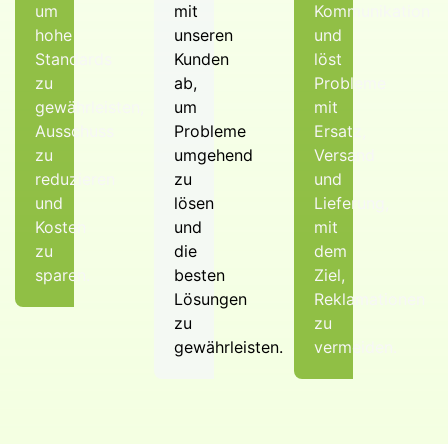
um
mit
Kommunikation
hohe
unseren
und
Standards
Kunden
löst
zu
ab,
Probleme
gewährleisten,
um
mit
Ausschuss
Probleme
Ersatz,
zu
umgehend
Versand
reduzieren
zu
und
und
lösen
Lieferung,
Kosten
und
mit
zu
die
dem
sparen.
besten
Ziel,
Lösungen
Reklamationen
zu
zu
gewährleisten.
vermeiden.