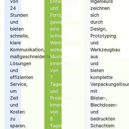
von
Entwicklung
Ingenieure
24
und
zeichnen
Stunden
Fertigung
sich
und
gewährleistet
durch
bieten
eine
Design,
schnelle,
schnelle
Prototyping
klare
Werkzeugherstellung,
und
Kommunikation,
wobei
Werkzeugbau
maßgeschneiderte
Muster
aus
Lösungen
innerhalb
und
und
von
bieten
effizienten
7
komplette
Service,
Tagen
Verpackungslösu
um
und
mit
Zeit
Produktionsformen
Blister-,
und
innerhalb
Blechdosen-
Kosten
von
und
zu
8
bedruckten
sparen.
Tagen
Schachteln