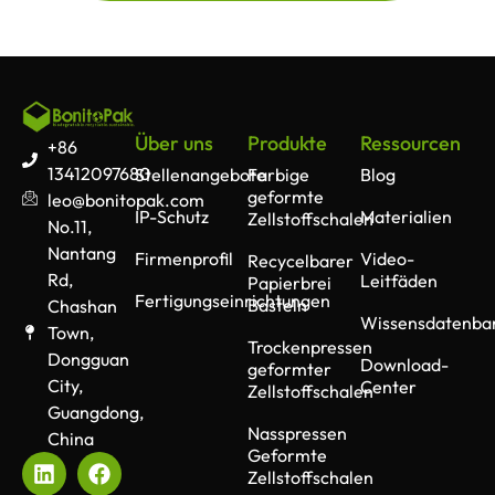
Über uns
Produkte
Ressourcen
+86
13412097680
Stellenangebote
Farbige
Blog
geformte
leo@bonitopak.com
IP-Schutz
Materialien
Zellstoffschalen
No.11,
Nantang
Firmenprofil
Video-
Recycelbarer
Rd,
Leitfäden
Papierbrei
Fertigungseinrichtungen
Basteln
Chashan
Wissensdatenba
Town,
Trockenpressen
Dongguan
Download-
geformter
City,
Center
Zellstoffschalen
Guangdong,
Nasspressen
China
Geformte
Zellstoffschalen