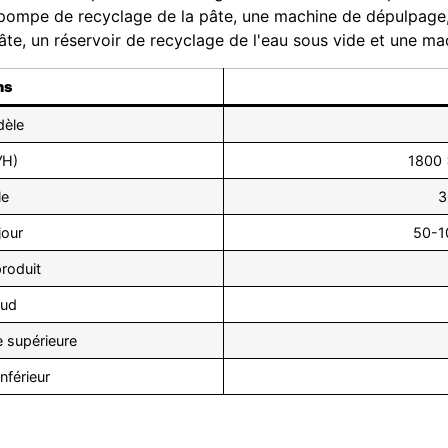
 pompe de recyclage de la pâte, une machine de dépulpage
âte, un réservoir de recyclage de l'eau sous vide et une m
ns
èle
W
H)
1800
le
3
jour
50-1
roduit
aud
 supérieure
nférieur