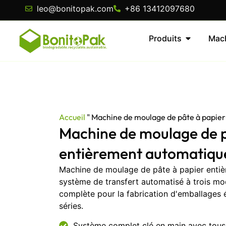
leo@bonitopak.com
+86 13412097680
Produits
Mac
Accueil
"
Machine de moulage de pâte à papie
Machine de moulage de p
entièrement automatiqu
Machine de moulage de pâte à papier enti
système de transfert automatisé à trois mo
complète pour la fabrication d'emballages 
séries.
Système complet clé en main avec tous 