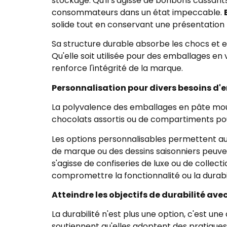
stockage. Qu'il s'agisse de bonbons cassant
consommateurs dans un état impeccable.
solide tout en conservant une présentation 
Sa structure durable absorbe les chocs et e
Qu'elle soit utilisée pour des emballages en 
renforce l'intégrité de la marque.
Personnalisation pour divers besoins d
La polyvalence des emballages en pâte moulé
chocolats assortis ou de compartiments pou
Les options personnalisables permettent aux 
de marque ou des dessins saisonniers peuve
s'agisse de confiseries de luxe ou de collec
compromettre la fonctionnalité ou la durabil
Atteindre les objectifs de durabilité av
La durabilité n'est plus une option, c'est u
soutiennent qu'elles adoptent des pratique