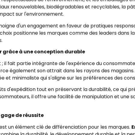
riaux renouvelables, biodégradables et recyclables, la p
impact sur l'environnement.
oigne d'un engagement en faveur de pratiques responsable
e choix positionne les marques comme des leaders dans la
s.
 grâce à une conception durable
 ; il fait partie intégrante de l'expérience du consomma
nforce également son attrait dans les rayons des magasin
ée et minimaliste qui s'aligne sur les préférences des 
ts d'expédition tout en préservant la durabilité, ce qui p
sommateurs, il offre une facilité de manipulation et une s
 gage de réussite
est un élément clé de différenciation pour les marques.
E
ombine la durabilité, le développement durable et la p