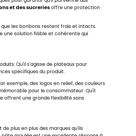
ues pour garantir qu'il parvienne aux
ns et des sucreries
offre une protection
ue les bonbons restent frais et intacts.
e une solution fiable et cohérente qui
its. Qu'il s'agisse de plateaux pour
ces spécifiques du produit.
ar exemple, des logos en relief, des couleurs
e mémorable pour le consommateur. Qu'il
 offrent une grande flexibilité sans
t de plus en plus des marques qu'ils
n pâte moulée
est une excellente réponse à