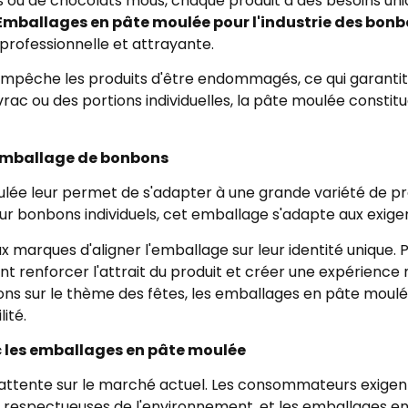
s ou de chocolats mous, chaque produit a des besoins uniq
Emballages en pâte moulée pour l'industrie des bonbo
professionnelle et attrayante.
mpêche les produits d'être endommagés, ce qui garantit q
vrac ou des portions individuelles, la pâte moulée constitu
'emballage de bonbons
e leur permet de s'adapter à une grande variété de produ
r bonbons individuels, cet emballage s'adapte aux exigen
marques d'aligner l'emballage sur leur identité unique. P
nt renforcer l'attrait du produit et créer une expérienc
tions sur le thème des fêtes, les emballages en pâte moulée
ité.
ec les emballages en pâte moulée
ne attente sur le marché actuel. Les consommateurs exigen
s respectueuses de l'environnement, et les emballages e