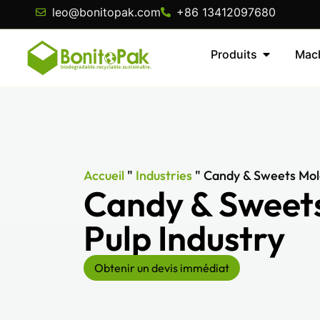
leo@bonitopak.com
+86 13412097680
Produits
Mac
Accueil
"
Industries
"
Candy & Sweets Mold
Candy & Sweet
Pulp Industry
Obtenir un devis immédiat