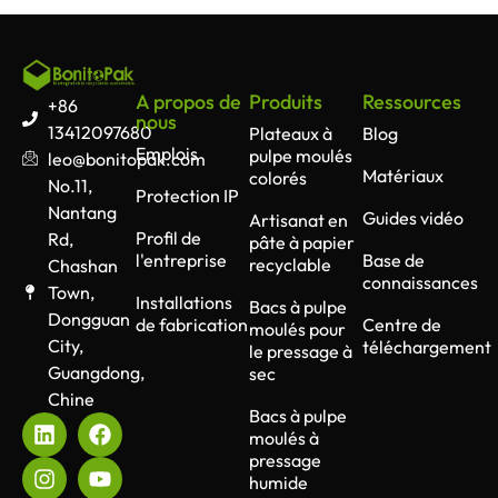
the R&D of molded pulp products.
Q2: Will this machine have any
commercial use?
This machine is appropriate for lab-scale
A propos de
Produits
Ressources
+86
testing, as it produces 10 to 40 kilograms
nous
13412097680
Plateaux à
Blog
daily. While it is suitable for sampling,
Emplois
pulpe moulés
leo@bonitopak.com
research and development, and quality
Matériaux
colorés
No.11,
testing, it is not suitable for mass
Protection IP
Nantang
production. For commercial purposes,
Guides vidéo
Artisanat en
Profil de
Rd,
you should look at equipment for
pâte à papier
l'entreprise
Base de
recyclable
Chashan
industrial-scale production.
connaissances
Town,
Q3: Is some kind of training required to
Installations
Bacs à pulpe
Dongguan
use this machine?
de fabrication
Centre de
moulés pour
City,
téléchargement
The machine has a simple control panel,
le pressage à
Guangdong,
sec
accessible to lab technicians and
Chine
researchers. For best outcomes and
Bacs à pulpe
maintenance of the machine, some basic
moulés à
training about operation and safety
pressage
should be provided.
humide