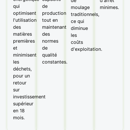
de
d'arrêt
qui
de
moulage
minimes.
optimisent
production
traditionnels,
l'utilisation
tout en
ce qui
des
maintenant
diminue
matières
des
les
premières
normes
coûts
et
de
d'exploitation.
minimisent
qualité
les
constantes.
déchets,
pour un
retour
sur
investissement
supérieur
en 18
mois.