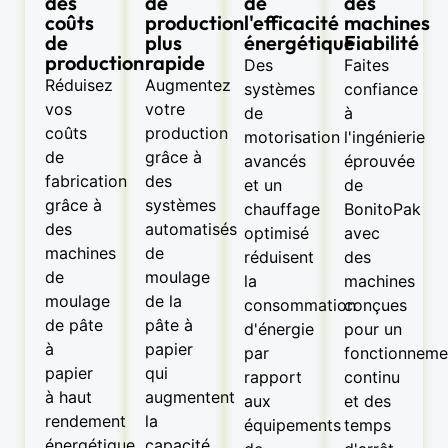
des
de
de
des
coûts
production
l'efficacité
machines
de
plus
énergétique
Fiabilité
production
rapide
Des
Faites
Réduisez
Augmentez
systèmes
confiance
vos
votre
de
à
coûts
production
motorisation
l'ingénierie
de
grâce à
avancés
éprouvée
fabrication
des
et un
de
grâce à
systèmes
chauffage
BonitoPak
des
automatisés
optimisé
avec
machines
de
réduisent
des
de
moulage
la
machines
moulage
de la
consommation
conçues
de pâte
pâte à
d'énergie
pour un
à
papier
par
fonctionneme
papier
qui
rapport
continu
à haut
augmentent
aux
et des
rendement
la
équipements
temps
énergétique
capacité