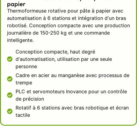
papier
small spaces, but the adjustable feet
Thermoformeuse rotative pour pâte à papier avec
provide stability on uneven surfaces,
automatisation à 6 stations et intégration d'un bras
making it easier to move even on
robotisé. Conception compacte avec une production
challenging terrain. Long-lasting
journalière de 150-250 kg et une commande
components mean that the equipment
intelligente.
will withstand the pressure of demanding
research.
Conception compacte, haut degré
d'automatisation, utilisation par une seule
personne
Questions fréquemment
Cadre en acier au manganèse avec processus de
posées
trempe
PLC et servomoteurs Inovance pour un contrôle
Q1:What materials can be tested with
de précision
this machine?
Rotatif à 6 stations avec bras robotique et écran
This machine can be used for different
tactile
pulp materials such as paper pulp, fiber
composites, and even some
biodegradable materials. It is aimed for