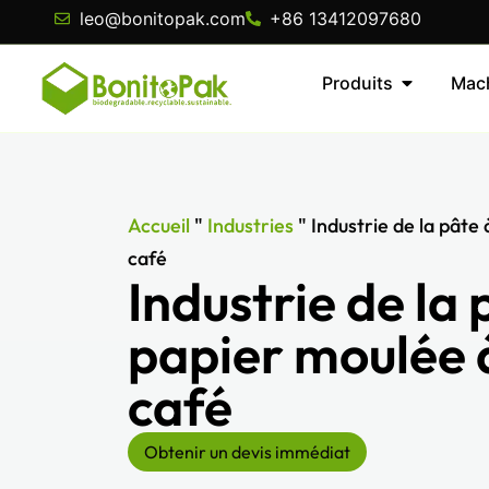
leo@bonitopak.com
+86 13412097680
Produits
Mac
Accueil
"
Industries
"
Industrie de la pâte
café
Industrie de la 
papier moulée 
café
Obtenir un devis immédiat