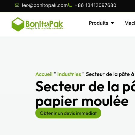
leo@bonitopak.com
+86 13412097680
Produits
Mac
Accueil
"
Industries
"
Secteur de la pâte 
Secteur de la p
papier moulée
Obtenir un devis immédiat