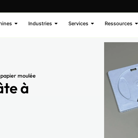
hines
Industries
Services
Ressources
à papier moulée
âte à