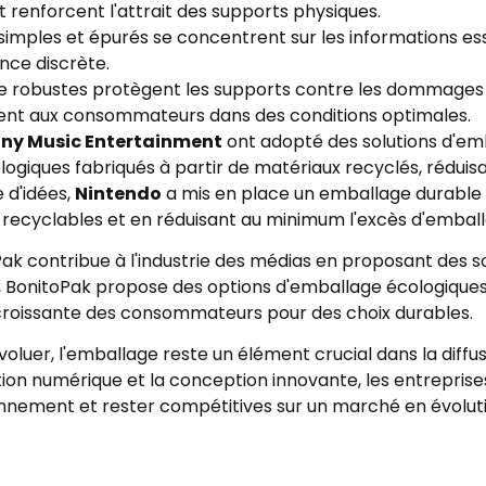
 renforcent l'attrait des supports physiques.
mples et épurés se concentrent sur les informations essen
nce discrète.
robustes protègent les supports contre les dommages lor
nent aux consommateurs dans des conditions optimales.
ny Music Entertainment
ont adopté des solutions d'emb
iques fabriqués à partir de matériaux recyclés, réduisant a
 d'idées,
Nintendo
a mis en place un emballage durable p
ux recyclables et en réduisant au minimum l'excès d'embal
ak contribue à l'industrie des médias en proposant des s
 BonitoPak propose des options d'emballage écologiques qu
croissante des consommateurs pour des choix durables.
'évoluer, l'emballage reste un élément crucial dans la di
ration numérique et la conception innovante, les entrepris
onnement et rester compétitives sur un marché en évoluti