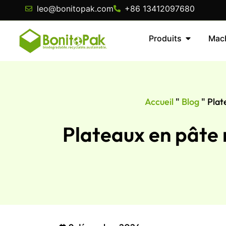
leo@bonitopak.com
+86 13412097680
Produits
Mac
Accueil
"
Blog
"
Plat
Plateaux en pâte 