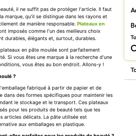
A
auté, il ne suffit pas de protéger l'article. Il faut
la marque, qu'il se distingue dans les rayons et
acilement de manière responsable.
Plateaux en
B
ont imposés comme l'un des meilleurs choix
To
t durables, élégants et, surtout, durables.
C
s plateaux en pâte moulée sont parfaitement
té. Si vous êtes une marque à la recherche d'une
nditions, vous êtes au bon endroit. Allons-y !
T
moulé ?
'emballage fabriqué à partir de papier et de
ée dans des formes spécifiques pour maintenir les
endant le stockage et le transport. Ces plateaux
és pour les produits de beauté tels que les
 articles délicats. La pâte utilisée est
ernative aux emballages en plastique.
nt-elles parfaites pour les produits de beauté ?