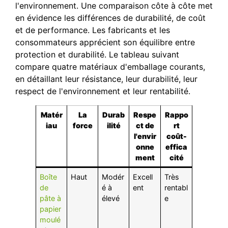
l'environnement. Une comparaison côte à côte met
en évidence les différences de durabilité, de coût
et de performance. Les fabricants et les
consommateurs apprécient son équilibre entre
protection et durabilité. Le tableau suivant
compare quatre matériaux d'emballage courants,
en détaillant leur résistance, leur durabilité, leur
respect de l'environnement et leur rentabilité.
Matér
La
Durab
Respe
Rappo
iau
force
ilité
ct de
rt
l'envir
coût-
onne
effica
ment
cité
Boîte
Haut
Modér
Excell
Très
de
é à
ent
rentabl
pâte à
élevé
e
papier
moulé