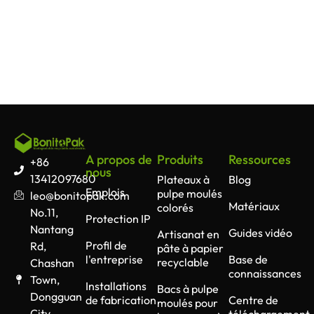
A propos de
Produits
Ressources
+86
nous
13412097680
Plateaux à
Blog
Emplois
pulpe moulés
leo@bonitopak.com
Matériaux
colorés
No.11,
Protection IP
Nantang
Guides vidéo
Artisanat en
Profil de
Rd,
pâte à papier
l'entreprise
Base de
recyclable
Chashan
connaissances
Town,
Installations
Bacs à pulpe
Dongguan
de fabrication
Centre de
moulés pour
City,