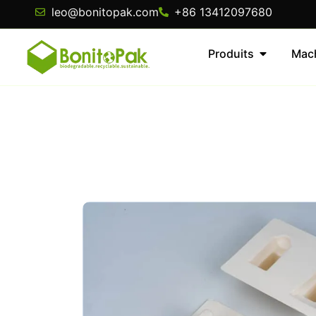
leo@bonitopak.com
+86 13412097680
Produits
Mac