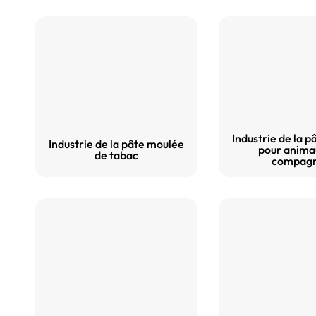
Industrie de la 
Industrie de la pâte moulée
pour anima
de tabac
compagn