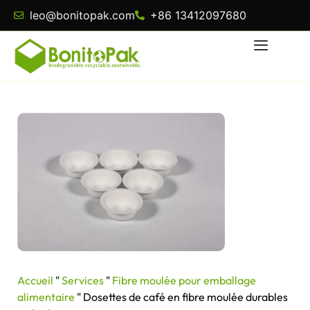
leo@bonitopak.com
+86 13412097680
Accueil
"
Services
"
Fibre moulée pour emballage
alimentaire
"
Dosettes de café en fibre moulée durables