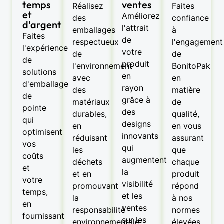
temps
ventes
Réalisez
Faites
et
Améliorez
des
confiance
d'argent
l'attrait
emballages
à
Faites
de
respectueux
l'engagement
l'expérience
votre
de
de
de
produit
l'environnement
BonitoPak
solutions
en
avec
en
d'emballage
rayon
des
matière
de
grâce à
matériaux
de
pointe
des
durables,
qualité,
qui
designs
en
en vous
optimisent
innovants
réduisant
assurant
vos
qui
les
que
coûts
augmentent
déchets
chaque
et
la
et en
produit
votre
visibilité
promouvant
répond
temps,
et les
la
à nos
en
ventes
responsabilité
normes
fournissant
sur les
environnementale
élevées