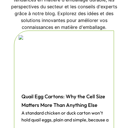
vous pouvez la jeter avec moins de
perspectives du secteur et les conseils d'experts
culpabilité, car elle ne restera pas dans
grâce à notre blog. Explorez des idées et des
une décharge pendant des décennies.
solutions innovantes pour améliorer vos
connaissances en matière d'emballage.
Certains utilisateurs signalent une
réduction de 20% des frais de déchets
après être passés aux dosettes à base de
fibres, grâce à la diminution du nombre
de gobelets en plastique qui
s'accumulent. Notre produit fonctionne
également avec différentes torréfactions,
des mélanges légers pour le petit-
déjeuner aux espressos foncés. Vous
Quail Egg Cartons: Why the Cell Size
n'aurez pas à sacrifier la saveur pour
Matters More Than Anything Else
réduire les déchets. L'intérieur lisse
A standard chicken or duck carton won’t
assure une extraction complète des
hold quail eggs, plain and simple, because a
huiles de café, ce qui vous permet de