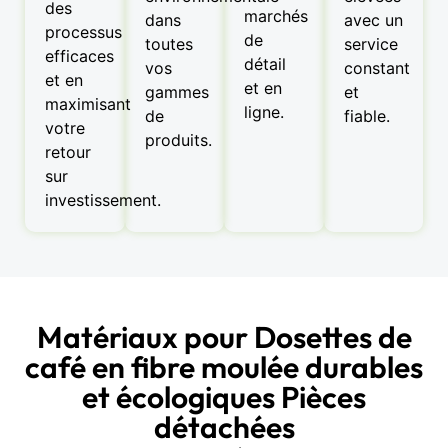
des
marchés
dans
avec un
processus
de
toutes
service
efficaces
détail
vos
constant
et en
et en
gammes
et
maximisant
ligne.
de
fiable.
votre
produits.
retour
sur
investissement.
Matériaux pour Dosettes de
café en fibre moulée durables
et écologiques Pièces
détachées