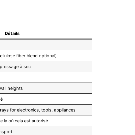
Détails
lulose fiber blend optional)
 pressage à sec
wall heights
sé
ays for electronics, tools, appliances
e là où cela est autorisé
ansport