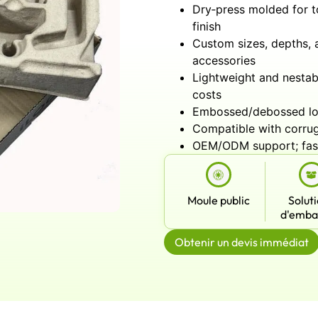
Dry‑press molded for to
finish
Custom sizes, depths, an
accessories
Lightweight and nestab
costs
Embossed/debossed logo
Compatible with corrug
OEM/ODM support; fast
Moule public
Solut
d'emba
Obtenir un devis immédiat