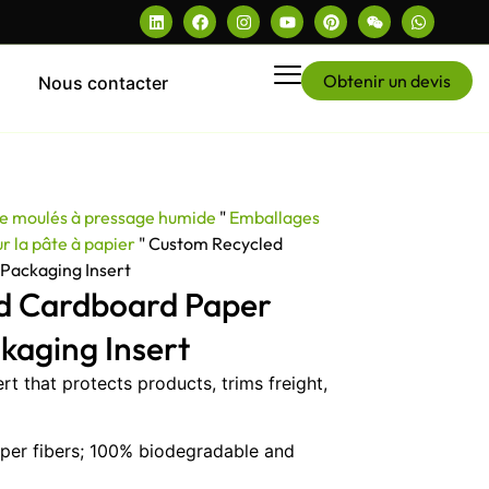
Obtenir un devis
Nous contacter
pe moulés à pressage humide
"
Emballages
ur la pâte à papier
"
Custom Recycled
Packaging Insert
d Cardboard Paper
kaging Insert
rt that protects products, trims freight,
per fibers; 100% biodegradable and