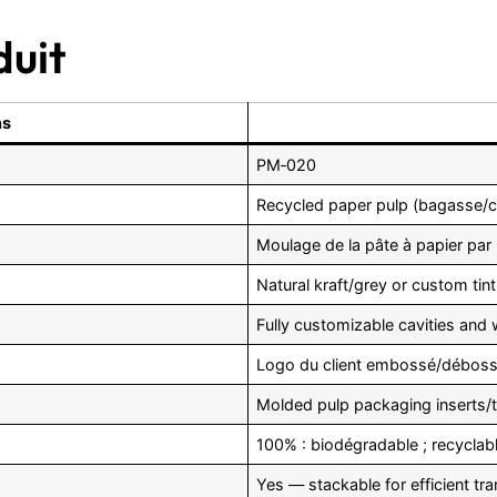
duit
ns
PM‑020
Recycled paper pulp (bagasse/cel
Moulage de la pâte à papier par
Natural kraft/grey or custom tint
Fully customizable cavities and 
Logo du client embossé/débos
Molded pulp packaging inserts/tr
100% : biodégradable ; recyclabl
Yes — stackable for efficient tr