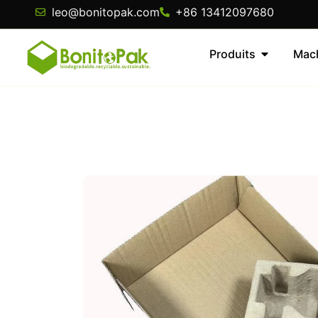
leo@bonitopak.com
+86 13412097680
Produits
Mac