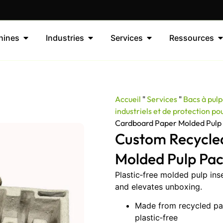
hines
Industries
Services
Ressources
Accueil
"
Services
"
Bacs à pul
industriels et de protection po
Cardboard Paper Molded Pulp 
Custom Recycle
Molded Pulp Pac
Plastic‑free molded pulp inse
and elevates unboxing.
Made from recycled pa
plastic‑free