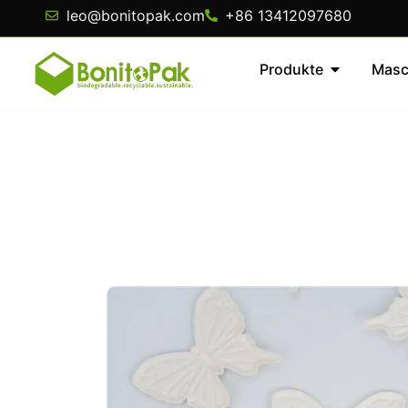
leo@bonitopak.com
+86 13412097680
Produkte
Masc