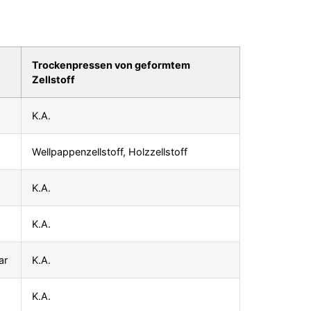
Trockenpressen von geformtem
Zellstoff
K.A.
Wellpappenzellstoff, Holzzellstoff
K.A.
K.A.
ar
K.A.
K.A.