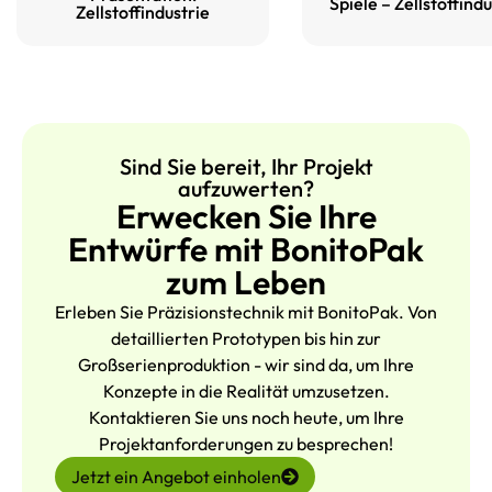
Spiele – Zellstoffindu
Zellstoffindustrie
Es ist wichtig, transparent zu
sein: auch bei hochwertigen
Werkzeugen,
heißgepresster
Zellstoff hat natürliche
Schwankungen
. Die Leistung
der Werkzeuge muss zusammen
Sind Sie bereit, Ihr Projekt
mit der Faserkonsistenz, der
aufzuwerten?
Pressentemperatur und der
Erwecken Sie Ihre
Zykluszeit bewertet werden, um
Entwürfe mit BonitoPak
eine stabile Leistung zu
zum Leben
erreichen.
Erleben Sie Präzisionstechnik mit BonitoPak. Von
detaillierten Prototypen bis hin zur
FAQs
Großserienproduktion - wir sind da, um Ihre
Konzepte in die Realität umzusetzen.
Für welchen Prozess wird
Kontaktieren Sie uns noch heute, um Ihre
dieses Werkzeug verwendet?
Projektanforderungen zu besprechen!
Sie wird für die Herstellung von
Jetzt ein Angebot einholen
heißgepressten oder