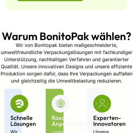
nassgepressten Zellstoffschalen
verwendet.
Warum BonitoPak wählen?
Warum ist die CNC-
Bearbeitung für diese
Wir von Bonitopak bieten maßgeschneiderte,
Werkzeuge wichtig?
umweltfreundliche Verpackungslösungen mit fachkundiger
Sie gewährleistet eine genaue
Unterstützung, nachhaltigen Verfahren und garantierter
Kavitätengeometrie, eine
Qualität. Unsere innovativen Designs und unsere effiziente
gleichbleibende Tiefe und eine
Produktion sorgen dafür, dass Ihre Verpackungen auffallen
zuverlässige Verschachtelung
und gleichzeitig die Umweltbelastung reduzieren.
über mehrere Produktionsläufe
hinweg.
Können Hohlraumlayouts
Schnelle
Rasche
Experten-
angepasst werden?
Lösungen
Anpassungsfähigkeit
Innovatoren
Ja. Anzahl, Form und Abstände
Wir
Unsere
Unsere