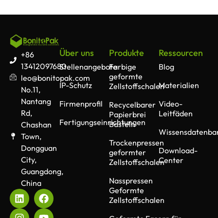
Über uns
Produkte
Ressourcen
+86
13412097680
Stellenangebote
Farbige
Blog
geformte
leo@bonitopak.com
IP-Schutz
Materialien
Zellstoffschalen
No.11,
Nantang
Firmenprofil
Video-
Recycelbarer
Rd,
Leitfäden
Papierbrei
Fertigungseinrichtungen
Basteln
Chashan
Wissensdatenba
Town,
Trockenpressen
Dongguan
Download-
geformter
City,
Center
Zellstoffschalen
Guangdong,
Nasspressen
China
Geformte
Zellstoffschalen