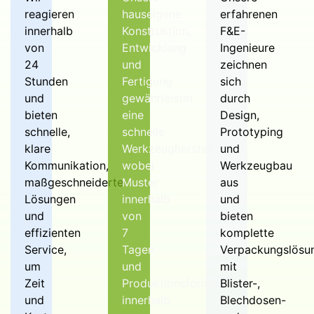
der Hohlräume sind auf die
reagieren
hauseigene
erfahrenen
Produktgröße und die
innerhalb
Konstruktion,
F&E-
Verpackungsanforderungen
von
Entwicklung
Ingenieure
abgestimmt.
24
und
zeichnen
Stunden
Fertigung
sich
und
gewährleistet
durch
Ist dieses Werkzeug für die
bieten
eine
Design,
Verpackung von Elektronik
schnelle,
schnelle
Prototyping
geeignet?
klare
Werkzeugherstellung,
und
Ja, in der Regel für Schalen und
Kommunikation,
wobei
Werkzeugbau
Einsätze, bei denen
maßgeschneiderte
Muster
aus
Formkontrolle und
Lösungen
innerhalb
und
Wiederholbarkeit erforderlich
und
von
bieten
sind.
effizienten
7
komplette
Service,
Tagen
Verpackungslösu
um
und
mit
Was hat den größten Einfluss
Zeit
Produktionsformen
Blister-,
auf die Qualität des
und
innerhalb
Blechdosen-
Endprodukts?