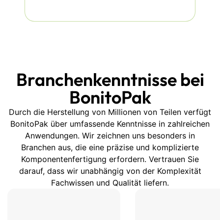
gleichmäßig verteilen.
Schwankungen in der
Kavitätstiefe oder Flanschhöhe
führen direkt zu
ungleichmäßiger
Verschachtelung, verzogenen
Branchenkenntnisse bei
Schalen und ineffizienter
Verpackung.
BonitoPak
Durch die Herstellung von Millionen von Teilen verfügt
BonitoPak über umfassende Kenntnisse in zahlreichen
Diese Werkzeuge sind so
Anwendungen. Wir zeichnen uns besonders in
konzipiert, dass sie
Branchen aus, die eine präzise und komplizierte
gleichmäßige Kompression in
Komponentenfertigung erfordern. Vertrauen Sie
jedem Hohlraum
, Dadurch
darauf, dass wir unabhängig von der Komplexität
behalten die Trays ihre Form,
Fachwissen und Qualität liefern.
Steifigkeit und Stapelstabilität
während des Versands und der
Handhabung.