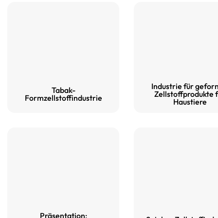
Stapeltiefe und den Sitz des
Kartons steuert.
Werkzeugentwürfe werden
erstellt mit
CAD-gestützte
Konstruktion
, Dadurch können
die Kavitätenlayouts an den
Industrie für gefor
Tabak-
Zellstoffprodukte 
Durchsatz, die Pressengröße
Formzellstoffindustrie
Haustiere
und das Materialverhalten
angepasst werden. Branding-
Elemente werden bei Bedarf
direkt in das Werkzeug durch
Präge- oder
Entformungsfunktionen
integriert, wodurch sekundäre
Prozesse vermieden werden.
Präsentation: