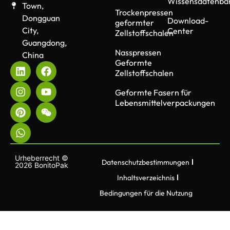
Wissensdatenba
Town,
Trockenpressen
Dongguan
Download-
geformter
City,
Center
Zellstoffschalen
Guangdong,
Nasspressen
China
Geformte
Zellstoffschalen
Geformte Fasern für
Lebensmittelverpackungen
Urheberrecht ©
Datenschutzbestimmungen
2026 BonitoPak
Inhaltsverzeichnis
Bedingungen für die Nutzung