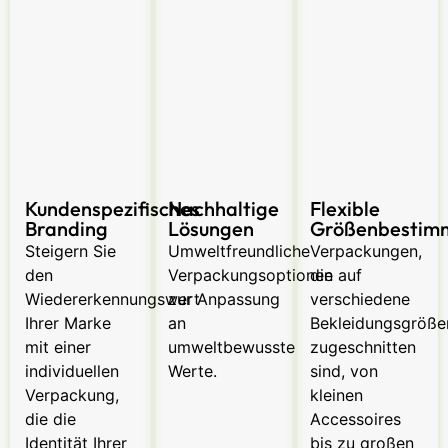
Kundenspezifisches
Nachhaltige
Flexible
Branding
Lösungen
Größenbestim
Steigern Sie
Umweltfreundliche
Verpackungen,
den
Verpackungsoptionen
die auf
Wiedererkennungswert
zur Anpassung
verschiedene
Ihrer Marke
an
Bekleidungsgröße
mit einer
umweltbewusste
zugeschnitten
individuellen
Werte.
sind, von
Verpackung,
kleinen
die die
Accessoires
Identität Ihrer
bis zu großen