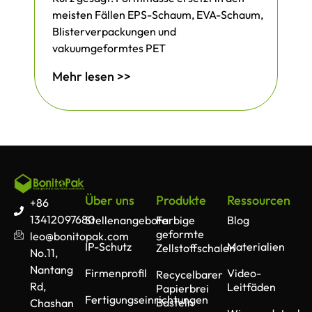
meisten Fällen EPS-Schaum, EVA-Schaum,
Blisterverpackungen und
vakuumgeformtes PET
Mehr lesen >>
Über uns
Produkte
Ressourcen
+86
13412097680
Stellenangebote
Farbige
Blog
geformte
leo@bonitopak.com
IP-Schutz
Materialien
Zellstoffschalen
No.11,
Nantang
Firmenprofil
Video-
Recycelbarer
Rd,
Leitfäden
Papierbrei
Fertigungseinrichtungen
Basteln
Chashan