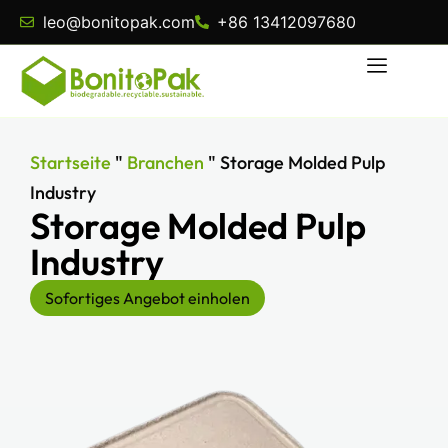
leo@bonitopak.com
+86 13412097680
Startseite
"
Branchen
"
Storage Molded Pulp
Industry
Storage Molded Pulp
Industry
Sofortiges Angebot einholen