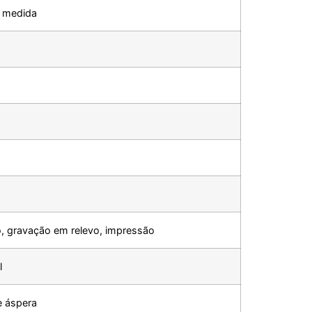
b medida
, gravação em relevo, impressão
l
e áspera