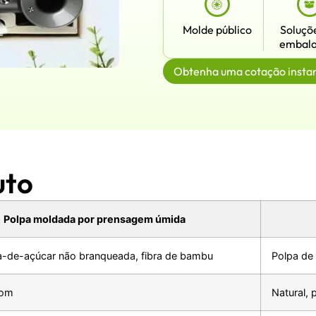
Molde público
Soluçõ
embal
Obtenha uma cotação insta
uto
Polpa moldada por prensagem úmida
a-de-açúcar não branqueada, fibra de bambu
Polpa de
rom
Natural, 