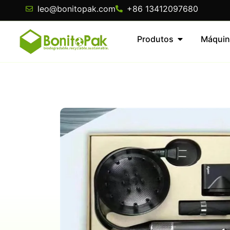
leo@bonitopak.com
+86 13412097680
Produtos
Máquin