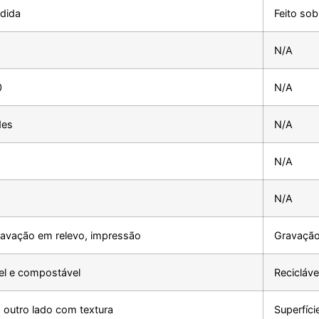
dida
Feito so
N/A
0
N/A
des
N/A
N/A
N/A
ravação em relevo, impressão
Gravação
el e compostável
Recicláve
, outro lado com textura
Superfíci