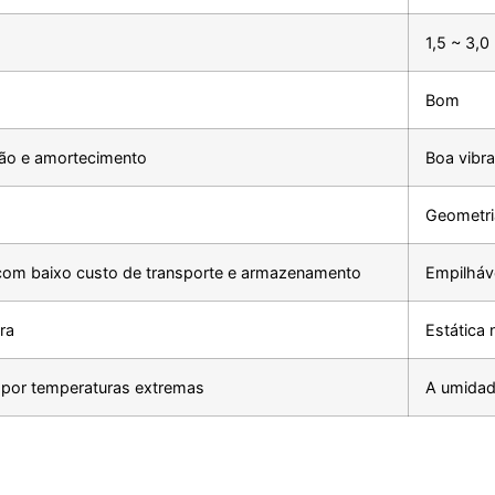
1,5 ~ 3,
Bom
ção e amortecimento
Boa vibr
Geometri
 com baixo custo de transporte e armazenamento
Empilháv
ra
Estática 
 por temperaturas extremas
A umidad