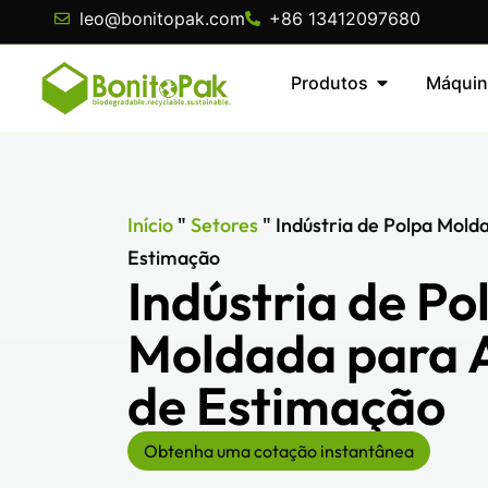
leo@bonitopak.com
+86 13412097680
Produtos
Máquin
Início
"
Setores
"
Indústria de Polpa Mold
Estimação
Indústria de Po
Moldada para 
de Estimação
Obtenha uma cotação instantânea