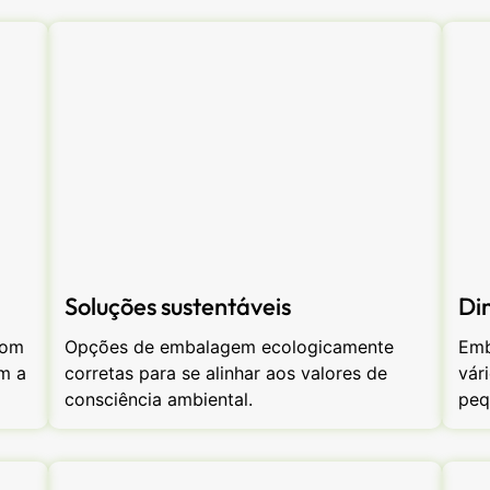
Soluções sustentáveis
Di
com
Opções de embalagem ecologicamente
Emb
m a
corretas para se alinhar aos valores de
vár
consciência ambiental.
peq