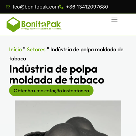
leo@bonitopak.com
+86 13412097680
Início
"
Setores
"
Indústria de polpa moldada de
tabaco
Indústria de polpa
moldada de tabaco
Obtenha uma cotação instantânea