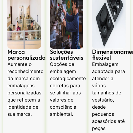
Marca
Soluções
Dimensioname
personalizada
sustentáveis
flexível
Aumente o
Opções de
Embalagem
reconhecimento
embalagem
adaptada para
da marca com
ecologicamente
atender a
embalagens
corretas para
vários
personalizadas
se alinhar aos
tamanhos de
que refletem a
valores de
vestuário,
identidade de
consciência
desde
sua marca.
ambiental.
pequenos
acessórios até
peças