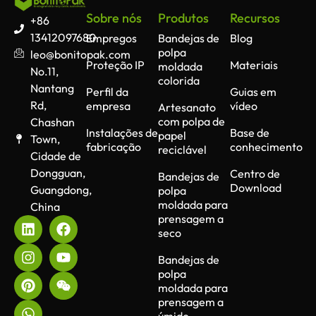
Sobre nós
Produtos
Recursos
+86
13412097680
Empregos
Bandejas de
Blog
polpa
leo@bonitopak.com
Proteção IP
Materiais
moldada
No.11,
colorida
Nantang
Perfil da
Guias em
Rd,
empresa
vídeo
Artesanato
com polpa de
Chashan
Instalações de
Base de
papel
Town,
fabricação
conhecimento
reciclável
Cidade de
Dongguan,
Centro de
Bandejas de
Download
Guangdong,
polpa
moldada para
China
prensagem a
seco
Bandejas de
polpa
moldada para
prensagem a
úmido