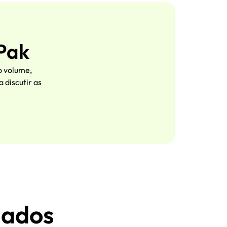
oPak
o volume,
 discutir as
nados