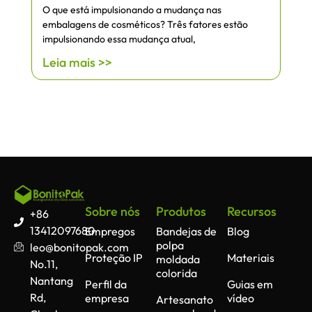
O que está impulsionando a mudança nas
embalagens de cosméticos? Três fatores estão
impulsionando essa mudança atual,
Leia mais >>
Sobre nós
Produtos
Recursos
+86
13412097680
Empregos
Bandejas de
Blog
polpa
leo@bonitopak.com
Proteção IP
Materiais
moldada
No.11,
colorida
Nantang
Perfil da
Guias em
Rd,
empresa
vídeo
Artesanato