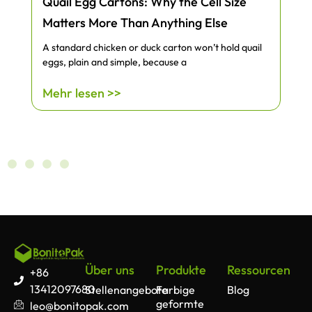
Quail Egg Cartons: Why the Cell Size
Matters More Than Anything Else
A standard chicken or duck carton won’t hold quail
eggs, plain and simple, because a
Mehr lesen >>
Über uns
Produkte
Ressourcen
+86
13412097680
Stellenangebote
Farbige
Blog
geformte
leo@bonitopak.com