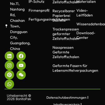
IP-Schutz
Materialien
Zellstoffschalen
No.11,
Nantang
Firmenprofil
Video-
Recycelbarer
Rd,
Leitfäden
Papierbrei
Fertigungseinrichtungen
Basteln
Chashan
Wissensdatenba
Town,
Trockenpressen
Dongguan
Download-
geformter
City,
Center
Zellstoffschalen
Guangdong,
Nasspressen
China
Geformte
Zellstoffschalen
Geformte Fasern für
Lebensmittelverpackungen
Urheberrecht ©
Datenschutzbestimmungen
2026 BonitoPak
Inhaltsverzeichnis