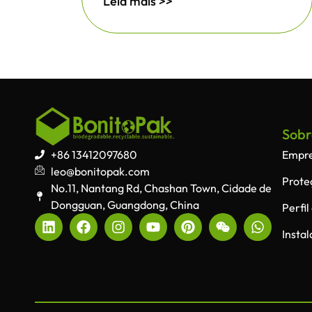
Leia mais >>
Sobr
+86 13412097680
Empr
leo@bonitopak.com
Prote
No.11, Nantang Rd, Chashan Town, Cidade de
Dongguan, Guangdong, China
Perfi
Insta