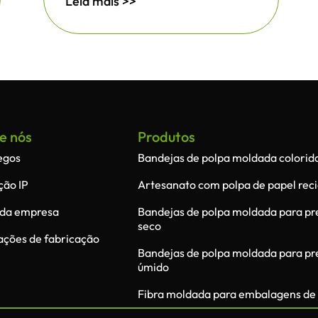
Leia mais >>
e nós
Produtos
egos
Bandejas de polpa moldada colorid
ção IP
Artesanato com polpa de papel reci
l da empresa
Bandejas de polpa moldada para p
seco
lações de fabricação
Bandejas de polpa moldada para p
úmido
Fibra moldada para embalagens de