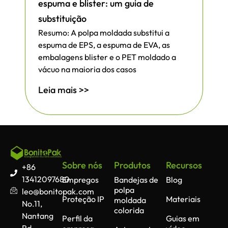
espuma e blister: um guia de
substituição
Resumo: A polpa moldada substitui a
espuma de EPS, a espuma de EVA, as
embalagens blister e o PET moldado a
vácuo na maioria dos casos
Leia mais >>
Sobre nós
Produtos
Recursos
+86
13412097680
Empregos
Bandejas de
Blog
polpa
leo@bonitopak.com
Proteção IP
Materiais
moldada
No.11,
colorida
Nantang
Perfil da
Guias em
Rd,