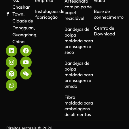
empresa
vídeo
Artesanato
com polpa de
Chashan
Instalações de
Base de
papel
Town,
fabricação
conhecimento
reciclável
Cidade de
Dongguan,
Centro de
Bandejas de
Download
Guangdong,
polpa
moldada para
China
prensagem a
seco
Bandejas de
polpa
moldada para
prensagem a
úmido
Fibra
moldada para
embalagens
de alimentos
Direitos autorais © 2026