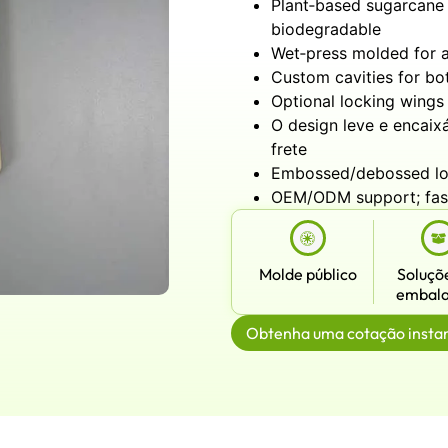
Plant‑based sugarcane (
biodegradable
Wet‑press molded for a
Custom cavities for bo
Optional locking wings 
O design leve e encai
frete
Embossed/debossed log
OEM/ODM support; fast
Molde público
Soluçõ
embal
Obtenha uma cotação insta