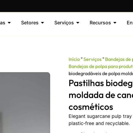
as
Setores
Serviços
Recursos
En
Início
"
Serviços
"
Bandejas de
Bandejas de polpa para produt
biodegradáveis de polpa mold
Pastilhas biode
moldada de can
cosméticos
Elegant sugarcane pulp tray
plastic‑free and recyclable.