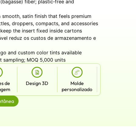
bagasse) fiber; plastic‑free and
 smooth, satin finish that feels premium
ttles, droppers, compacts, and accessories
keep the insert fixed inside cartons
xável reduz os custos de armazenamento e
o and custom color tints available
 sampling; MOQ 5,000 units
es de
Design 3D
Molde
agem
personalizado
ntânea