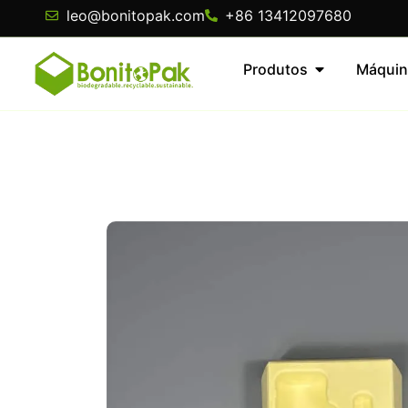
leo@bonitopak.com
+86 13412097680
Produtos
Máquin