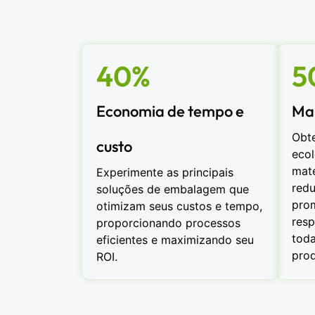
40%
5
Economia de tempo e
Mai
Obt
custo
eco
mate
Experimente as principais
redu
soluções de embalagem que
pro
otimizam seus custos e tempo,
resp
proporcionando processos
toda
eficientes e maximizando seu
prod
ROI.