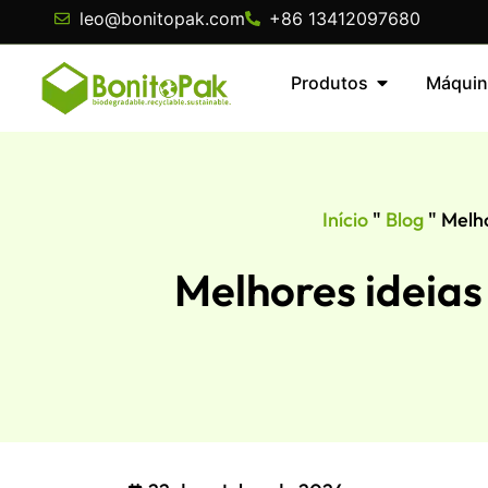
leo@bonitopak.com
+86 13412097680
Produtos
Máquin
Início
"
Blog
"
Melho
Melhores ideias