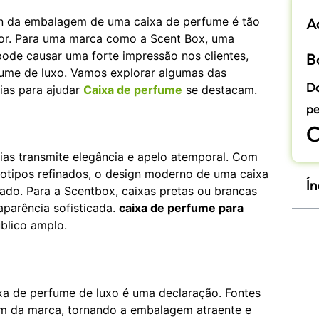
A
gn da embalagem de uma caixa de perfume é tão
ior. Para uma marca como a Scent Box, uma
ode causar uma forte impressão nos clientes,
B
ume de luxo. Vamos explorar algumas das
D
ias para ajudar
Caixa de perfume
se destacam.
pe
C
as transmite elegância e apelo atemporal. Com
gotipos refinados, o design moderno de uma caixa
Ín
do. Para a Scentbox, caixas pretas ou brancas
parência sofisticada.
caixa de perfume para
blico amplo.
xa de perfume de luxo é uma declaração. Fontes
m da marca, tornando a embalagem atraente e