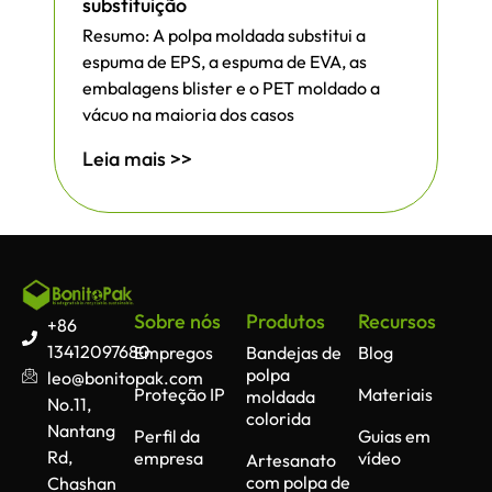
substituição
Resumo: A polpa moldada substitui a
espuma de EPS, a espuma de EVA, as
embalagens blister e o PET moldado a
vácuo na maioria dos casos
Leia mais >>
Sobre nós
Produtos
Recursos
+86
13412097680
Empregos
Bandejas de
Blog
polpa
leo@bonitopak.com
Proteção IP
Materiais
moldada
No.11,
colorida
Nantang
Perfil da
Guias em
Rd,
empresa
vídeo
Artesanato
com polpa de
Chashan