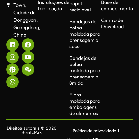
Instalações de
Base de
papel
Town,
fabricação
conhecimento
reciclável
Cidade de
Dongguan,
Centro de
Bandejas de
Download
Guangdong,
polpa
moldada para
China
prensagem a
seco
Bandejas de
polpa
moldada para
prensagem a
úmido
Fibra
moldada para
embalagens
de alimentos
Direitos autorais © 2026
Política de privacidade
BonitoPak