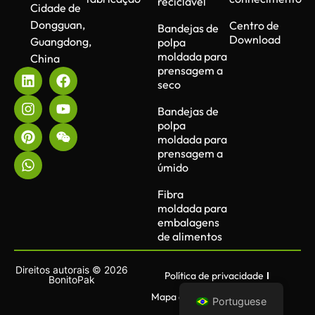
reciclável
Cidade de
Dongguan,
Centro de
Bandejas de
Download
Guangdong,
polpa
moldada para
China
prensagem a
seco
Bandejas de
polpa
moldada para
prensagem a
úmido
Fibra
moldada para
embalagens
de alimentos
Direitos autorais © 2026
Política de privacidade
BonitoPak
Mapa do site
Termos de uso
Portuguese