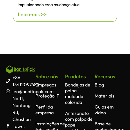
impulsionando essa mudança atual,
Leia mais >>
Sobre nós
Produtos
Recursos
+86
13412097680
Empregos
Bandejas de
Blog
polpa
leo@bonitopak.com
Proteção IP
Materiais
moldada
No.11,
colorida
Nantang
Perfil da
Guias em
Rd,
empresa
vídeo
Artesanato
com polpa de
Chashan
Instalações de
Base de
papel
Town,
fabricação
conhecimento