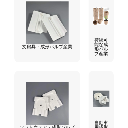
持続可
能な成
文房具・成形パルプ産業
形パル
プ産業
自動車
ソフトウェア・成形パルプ
用成形