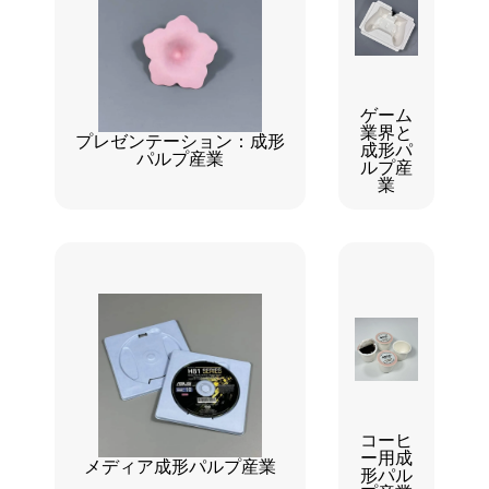
ゲーム
業界と
プレゼンテーション：成形
成形パ
パルプ産業
ルプ産
業
コーヒ
ー用成
メディア成形パルプ産業
形パル