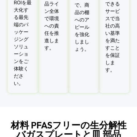
ROIを最
品ライ
できる
で、商
大化す
ン全体
サービ
品の棚
る最先
で環境
スで当
へのア
端のパ
への責
社の高
ピール
ッケー
任を推
い基準
を強化
ジング
進しま
を満た
しまし
ソリュ
す。
すこと
ょう。
ーショ
を保証
ンをご
しま
体験く
す。
ださ
い。
材料 PFASフリーの生分解性
バガスプレートと皿 部品