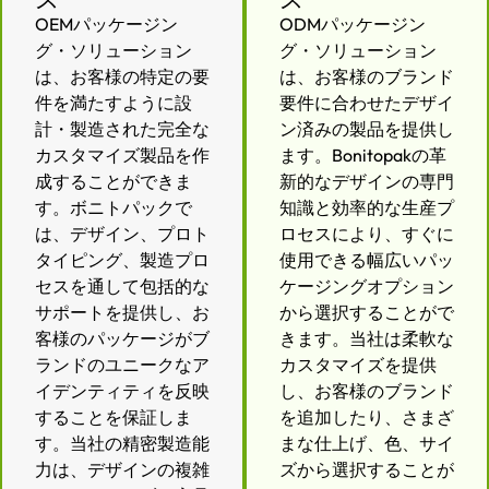
OEMパッケージン
ODMパッケージン
グ・ソリューション
グ・ソリューション
は、お客様の特定の要
は、お客様のブランド
件を満たすように設
要件に合わせたデザイ
計・製造された完全な
ン済みの製品を提供し
カスタマイズ製品を作
ます。Bonitopakの革
成することができま
新的なデザインの専門
す。ボニトパックで
知識と効率的な生産プ
は、デザイン、プロト
ロセスにより、すぐに
タイピング、製造プロ
使用できる幅広いパッ
セスを通して包括的な
ケージングオプション
サポートを提供し、お
から選択することがで
客様のパッケージがブ
きます。当社は柔軟な
ランドのユニークなア
カスタマイズを提供
イデンティティを反映
し、お客様のブランド
することを保証しま
を追加したり、さまざ
す。当社の精密製造能
まな仕上げ、色、サイ
力は、デザインの複雑
ズから選択することが