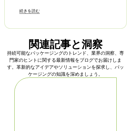
ということだ。すでに多くの大手ケータリ
続きを読む
ング・サービスがこのプレートに切り替え
ており、イベント終了時の片付け時間が短
縮され、ゴミ袋の数も減ったと報告してい
ます。あなたのビジネスにも同じメリット
関連記事と洞察
があるはずです。
持続可能なパッケージングのトレンド、業界の洞察、専
門家のヒントに関する最新情報をブログでお届けしま
私たちは、より安全な選択のために利便性
す。革新的なアイデアやソリューションを探求し、パッ
を犠牲にする必要はないと考えています。
ケージングの知識を深めましょう。
バガスのデザインは、信頼性の高い性能と
コンポストに適した処理という、両方の長
所を兼ね備えています。ゲストが食べ終わ
る前に、お皿やボウルが水たまりになって
しまうこともありません。
余分なゴミを出さずに、おいしい料理を提