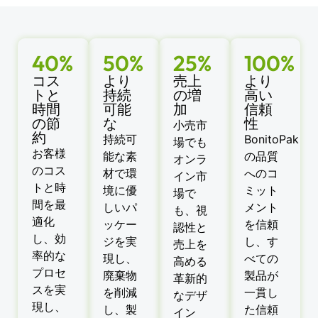
40%
50%
25%
100%
コス
より
売上
より
トと
持続
の増
高い
時間
可能
加
信頼
の節
な
性
小売市
約
持続可
BonitoPak
場でも
お客様
能な素
の品質
オンラ
のコス
材で環
へのコ
イン市
トと時
境に優
ミット
場で
間を最
しいパ
メント
も、視
適化
ッケー
を信頼
認性と
し、効
ジを実
し、す
売上を
率的な
現し、
べての
高める
プロセ
廃棄物
製品が
革新的
スを実
を削減
一貫し
なデザ
現し、
し、製
た信頼
イン