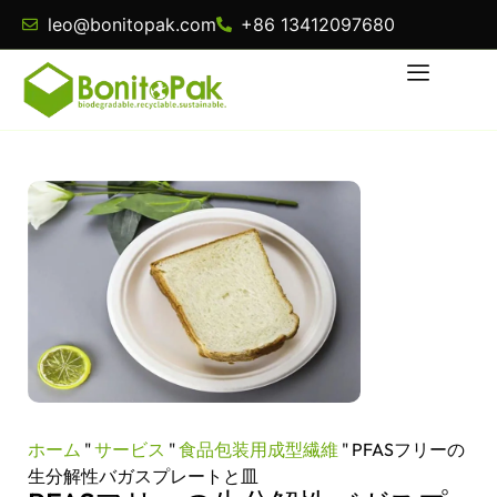
leo@bonitopak.com
+86 13412097680
ホーム
"
サービス
"
食品包装用成型繊維
"
PFASフリーの
生分解性バガスプレートと皿