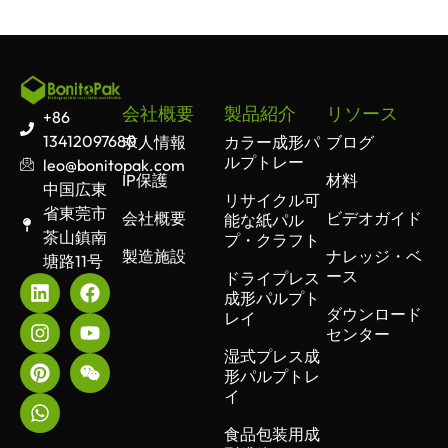
会社概要
製品紹介
リソース
+86
13412097680
求人情報
カラー成形パ
ブログ
ルプトレー
leo@bonitopak.com
IP保護
材料
中国広東
リサイクル可
省東莞市
会社概要
ビデオガイド
能な紙パル
茶山鎮南
プ・クラフト
製造施設
ナレッジ・ベ
塘路11号
ース
ドライプレス
成形パルプト
ダウンロード
レイ
センター
湿式プレス成
形パルプトレ
イ
食品包装用成