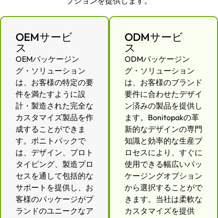
プションを提供します。
OEMサービ
ODMサービ
ス
ス
OEMパッケージン
ODMパッケージン
グ・ソリューション
グ・ソリューション
は、お客様の特定の要
は、お客様のブランド
件を満たすように設
要件に合わせたデザイ
計・製造された完全な
ン済みの製品を提供し
カスタマイズ製品を作
ます。Bonitopakの革
成することができま
新的なデザインの専門
す。ボニトパックで
知識と効率的な生産プ
は、デザイン、プロト
ロセスにより、すぐに
タイピング、製造プロ
使用できる幅広いパッ
セスを通して包括的な
ケージングオプション
サポートを提供し、お
から選択することがで
客様のパッケージがブ
きます。当社は柔軟な
ランドのユニークなア
カスタマイズを提供