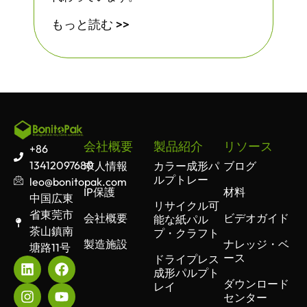
もっと読む >>
会社概要
製品紹介
リソース
+86
13412097680
求人情報
カラー成形パ
ブログ
ルプトレー
leo@bonitopak.com
IP保護
材料
中国広東
リサイクル可
省東莞市
会社概要
ビデオガイド
能な紙パル
茶山鎮南
プ・クラフト
製造施設
ナレッジ・ベ
塘路11号
ース
ドライプレス
成形パルプト
ダウンロード
レイ
センター