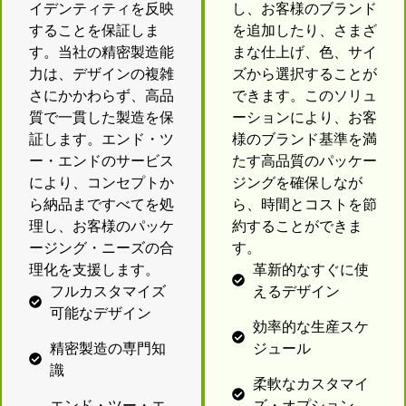
イデンティティを反映
し、お客様のブランド
することを保証しま
を追加したり、さまざ
す。当社の精密製造能
まな仕上げ、色、サイ
力は、デザインの複雑
ズから選択することが
さにかかわらず、高品
できます。このソリュ
質で一貫した製造を保
ーションにより、お客
証します。エンド・ツ
様のブランド基準を満
ー・エンドのサービス
たす高品質のパッケー
により、コンセプトか
ジングを確保しなが
ら納品まですべてを処
ら、時間とコストを節
理し、お客様のパッケ
約することができま
ージング・ニーズの合
す。
理化を支援します。
革新的なすぐに使
フルカスタマイズ
えるデザイン
可能なデザイン
効率的な生産スケ
精密製造の専門知
ジュール
識
柔軟なカスタマイ
エンド・ツー・エ
ズ・オプション