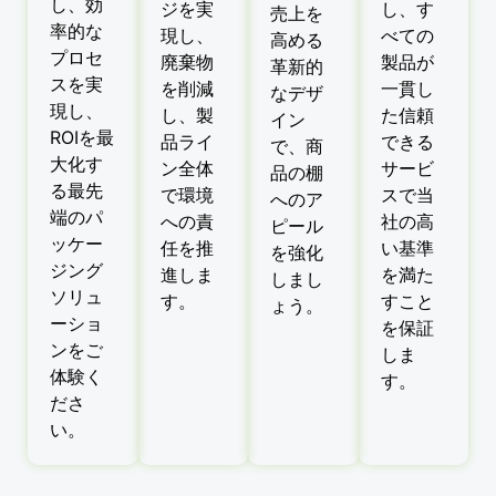
し、効
ジを実
し、す
売上を
率的な
現し、
べての
高める
プロセ
廃棄物
製品が
革新的
スを実
を削減
一貫し
なデザ
現し、
し、製
た信頼
イン
ROIを最
品ライ
できる
で、商
大化す
ン全体
サービ
品の棚
る最先
で環境
スで当
へのア
端のパ
への責
社の高
ピール
ッケー
任を推
い基準
を強化
ジング
進しま
を満た
しまし
ソリュ
す。
すこと
ょう。
ーショ
を保証
ンをご
しま
体験く
す。
ださ
い。