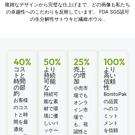
複雑なデザインから完璧な仕上げまで、どの画像も私たち
の卓越性へのこだわりを反映しています。 FDA SGS認可
の生分解性サトウキビ繊維ボウル .
40%
50%
25%
100%
コス
より
売上
より
トと
持続
の増
高い
時間
可能
加
信頼
の節
な
性
小売市
約
持続可
BonitoPak
場でも
お客様
能な素
の品質
オンラ
のコス
材で環
へのコ
イン市
トと時
境に優
ミット
場で
間を最
しいパ
メント
も、視
適化
ッケー
を信頼
認性と