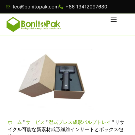
leo@bonitopak.com
+86 13412097680
ホーム
"
サービス
"
湿式プレス成形パルプトレイ
"
リサ
イクル可能な新素材成形繊維インサートとボックス包