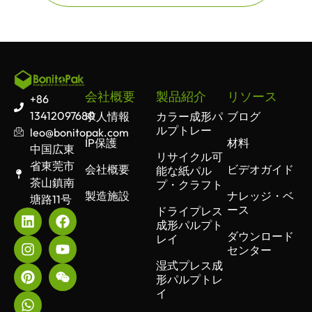
会社概要
製品紹介
リソース
+86
13412097680
求人情報
カラー成形パ
ブログ
ルプトレー
leo@bonitopak.com
IP保護
材料
中国広東
リサイクル可
省東莞市
会社概要
ビデオガイド
能な紙パル
茶山鎮南
プ・クラフト
製造施設
ナレッジ・ベ
塘路11号
ース
ドライプレス
成形パルプト
ダウンロード
レイ
センター
湿式プレス成
形パルプトレ
イ