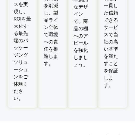
スを実
を削減
一貫し
なデザ
現し、
し、製
た信頼
イン
ROIを最
品ライ
できる
で、商
大化す
ン全体
サービ
品の棚
る最先
で環境
スで当
へのア
端のパ
への責
社の高
ピール
ッケー
任を推
い基準
を強化
ジング
進しま
を満た
しまし
ソリュ
す。
すこと
ょう。
ーショ
を保証
ンをご
しま
体験く
す。
ださ
い。