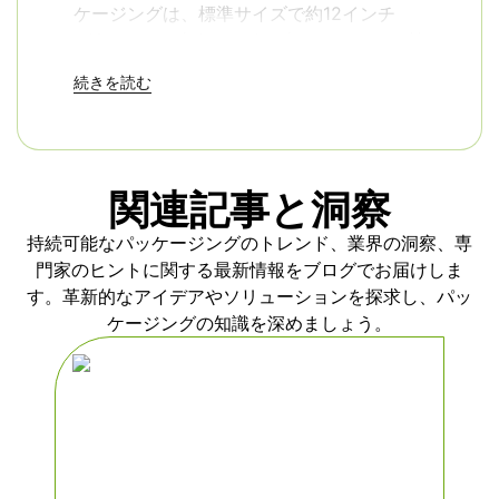
ケージングは、標準サイズで約12インチ
×10インチの大きさです。各インサートは植
物繊維からプレスされ、ガラス製品、電子
続きを読む
機器、繊細な部品などのアイテムにフィッ
トするぴったりとしたクレードルを形成し
ます。また、ユニークな形状の製品が必要
な場合は、特注サイズも承ります。ニュー
関連記事と洞察
トラルなタン・カラーはシンプルな外観
で、ブランディング・ステッカーやラベル
持続可能なパッケージングのトレンド、業界の洞察、専
を貼ってより洗練された仕上がりにするこ
門家のヒントに関する最新情報をブログでお届けしま
ともできます。
す。革新的なアイデアやソリューションを探求し、パッ
ケージングの知識を深めましょう。
このインサートは、配送中に発生する通常
の衝撃や落下に耐えられるように作られて
います。わずかにたわみ、衝撃を吸収する
ので、商品ががたついたり欠けたりするこ
とはありません。このデザインは、オンラ
イン・ショップ、ハイテク・サプライヤ