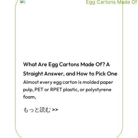
What Are Egg Cartons Made Of? A
Straight Answer, and How to Pick One
Almost every egg carton is molded paper
pulp, PET or RPET plastic, or polystyrene
foam,
もっと読む >>