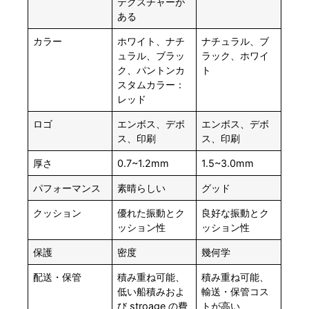
テクスチャーが
ある
カラー
ホワイト、ナチ
ナチュラル、ブ
ュラル、ブラッ
ラック、ホワイ
ク、パントンカ
ト
スタムカラー：
レッド
ロゴ
エンボス、デボ
エンボス、デボ
ス、印刷
ス、印刷
厚さ
0.7~1.2mm
1.5~3.0mm
パフォーマンス
素晴らしい
グッド
クッション
優れた振動とク
良好な振動とク
ッション性
ッション性
保護
密度
幾何学
配送・保管
積み重ね可能、
積み重ね可能、
低い船積みおよ
輸送・保管コス
び stroage の費
トが高い