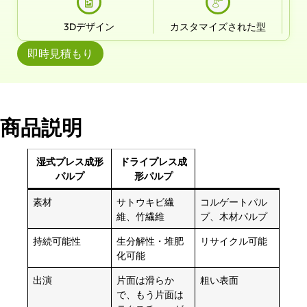
3Dデザイン
カスタマイズされた型
即時見積もり
商品説明
湿式プレス成形
ドライプレス成
パルプ
形パルプ
素材
サトウキビ繊
コルゲートパル
維、竹繊維
プ、木材パルプ
持続可能性
生分解性・堆肥
リサイクル可能
化可能
出演
片面は滑らか
粗い表面
で、もう片面は