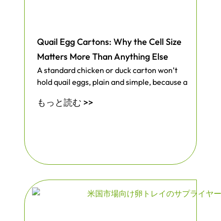
ー、さらには安定したダメージのない配送
を求める医療機器メーカーに適していま
す。このデザインはまた、より良い使い捨
Quail Egg Cartons: Why the Cell Size
て包装を求める2025年の呼びかけにも応え
Matters More Than Anything Else
ている。多くのブランドは、少なくとも
15%のプラスチック削減を目指していま
A standard chicken or duck carton won’t
す。モールドファイバーを選択すること
hold quail eggs, plain and simple, because a
で、その目標を達成し、よりシンプルな廃
もっと読む >>
棄を重視する顧客に好印象を与えることが
できます。
当社のパッケージは、リサイクルや堆肥化
が容易な繊維素材を使用しているため、食
べ残しのゴミも削減できます。顧客が箱を
開けて製品を取り出したら、インサートは
ゴミ箱や堆肥の山に捨てることができま
す。一部の企業では、成型繊維に切り替え