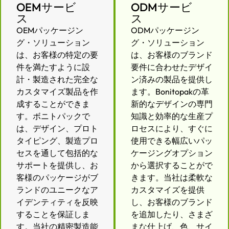
OEMサービ
ODMサービ
ス
ス
OEMパッケージン
ODMパッケージン
グ・ソリューション
グ・ソリューション
は、お客様の特定の要
は、お客様のブランド
件を満たすように設
要件に合わせたデザイ
計・製造された完全な
ン済みの製品を提供し
カスタマイズ製品を作
ます。Bonitopakの革
成することができま
新的なデザインの専門
す。ボニトパックで
知識と効率的な生産プ
は、デザイン、プロト
ロセスにより、すぐに
タイピング、製造プロ
使用できる幅広いパッ
セスを通して包括的な
ケージングオプション
サポートを提供し、お
から選択することがで
客様のパッケージがブ
きます。当社は柔軟な
ランドのユニークなア
カスタマイズを提供
イデンティティを反映
し、お客様のブランド
することを保証しま
を追加したり、さまざ
す。当社の精密製造能
まな仕上げ、色、サイ