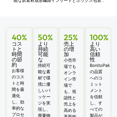
能な新素材成形繊維インサートとボックス包装 .
40%
50%
25%
100%
コス
より
売上
より
トと
持続
の増
高い
時間
可能
加
信頼
の節
な
性
小売市
約
持続可
BonitoPak
場でも
お客様
能な素
の品質
オンラ
のコス
材で環
へのコ
イン市
トと時
境に優
ミット
場で
間を最
しいパ
メント
も、視
適化
ッケー
を信頼
認性と
し、効
ジを実
し、す
売上を
率的な
現し、
べての
高める
プロセ
廃棄物
製品が
革新的