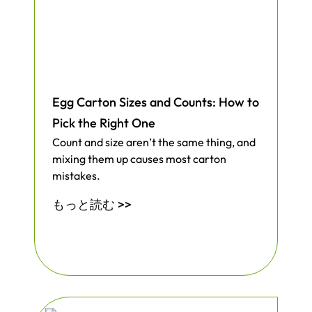
た後、プラスチック廃棄物が30%減少した
と報告されており、全体的な廃棄料が削減
されている。また、多忙な倉庫のスタッフ
は、従来の発泡スチロールよりも重量が軽
いため、このインサートが扱いやすいと感
じています。
Egg Carton Sizes and Counts: How to
Pick the Right One
私たちは、小さな職人から大規模な製造業
Count and size aren’t the same thing, and
者まで、壊れやすい商品を出荷するあらゆ
mixing them up causes most carton
る業界のためにこのインサートを作りまし
mistakes.
た。埋立処分の心配を減らし、しっかりフ
もっと読む >>
ィットするものをお望みなら、このインサ
ートがお役に立ちます。お客様の発送がよ
りスマートになり、お客様の笑顔が絶えな
いよう、ぜひお手伝いさせてください。当
社のインサートをお試しいただき、その利
点をお確かめください。