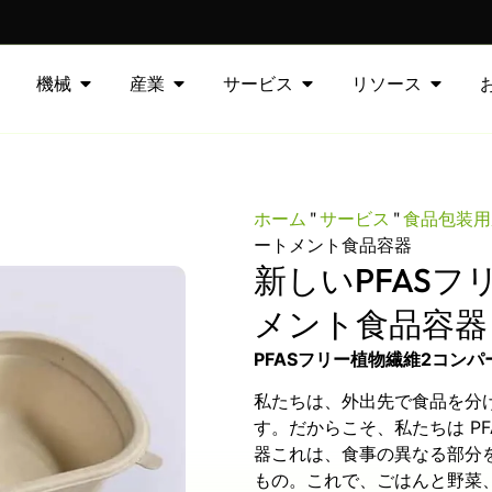
機械
産業
サービス
リソース
ホーム
"
サービス
"
食品包装用
ートメント食品容器
新しいPFAS
メント食品容器
PFASフリー植物繊維2コン
私たちは、外出先で食品を分
す。だからこそ、私たちは
P
器
これは、食事の異なる部分
もの。これで、ごはんと野菜