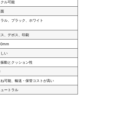
イクル可能
表面
ュラル、ブラック、ホワイト
ボス、デボス、印刷
3.0mm
らしい
な振動とクッション性
学
重ね可能、輸送・保管コストが高い
ニュートラル