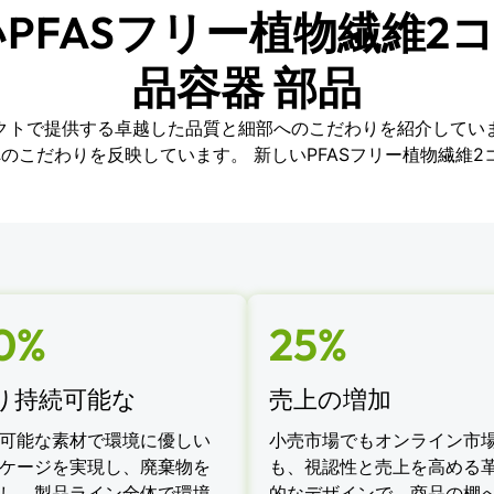
いPFASフリー植物繊維2
品容器 部品
クトで提供する卓越した品質と細部へのこだわりを紹介してい
のこだわりを反映しています。 新しいPFASフリー植物繊維2コ
0%
25%
り持続可能な
売上の増加
可能な素材で環境に優しい
小売市場でもオンライン市
ケージを実現し、廃棄物を
も、視認性と売上を高める
し、製品ライン全体で環境
的なデザインで、商品の棚