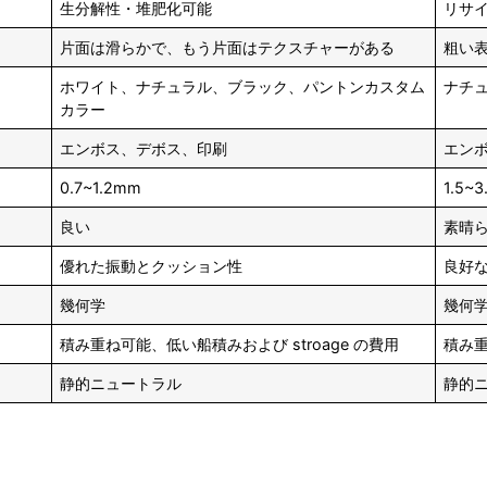
生分解性・堆肥化可能
リサ
片面は滑らかで、もう片面はテクスチャーがある
粗い
ホワイト、ナチュラル、ブラック、パントンカスタム
ナチ
カラー
エンボス、デボス、印刷
エン
0.7~1.2mm
1.5~
良い
素晴
優れた振動とクッション性
良好
幾何学
幾何
積み重ね可能、低い船積みおよび stroage の費用
積み
静的ニュートラル
静的