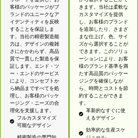
客様のパッケージがブ
きます。当社は柔軟な
ランドのユニークなア
カスタマイズを提供
イデンティティを反映
し、お客様のブランド
することを保証しま
を追加したり、さまざ
す。当社の精密製造能
まな仕上げ、色、サイ
力は、デザインの複雑
ズから選択することが
さにかかわらず、高品
できます。このソリュ
質で一貫した製造を保
ーションにより、お客
証します。エンド・ツ
様のブランド基準を満
ー・エンドのサービス
たす高品質のパッケー
により、コンセプトか
ジングを確保しなが
ら納品まですべてを処
ら、時間とコストを節
理し、お客様のパッケ
約することができま
ージング・ニーズの合
す。
理化を支援します。
革新的なすぐに使
フルカスタマイズ
えるデザイン
可能なデザイン
効率的な生産スケ
精密製造の専門知
ジュール