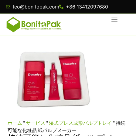
leo@bonitopak.com
+86 13412097680
ホーム
"
サービス
"
湿式プレス成形パルプトレイ
"
持続
可能な化粧品 紙パルプメーカー