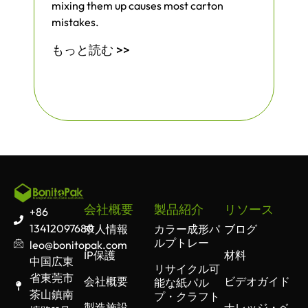
mixing them up causes most carton
mistakes.
もっと読む >>
会社概要
製品紹介
リソース
+86
13412097680
求人情報
カラー成形パ
ブログ
ルプトレー
leo@bonitopak.com
IP保護
材料
中国広東
リサイクル可
省東莞市
会社概要
ビデオガイド
能な紙パル
茶山鎮南
プ・クラフト
製造施設
ナレッジ・ベ