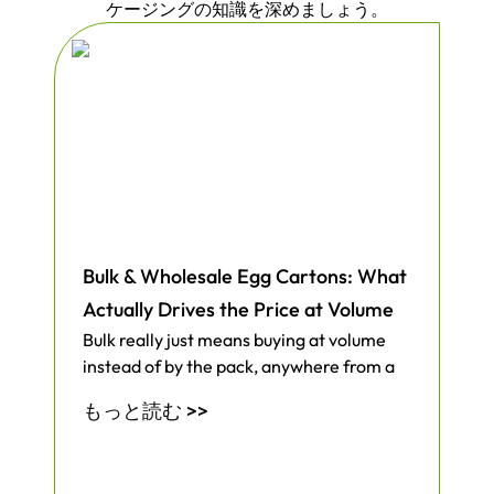
ケージングの知識を深めましょう。
ましょう！
Bulk & Wholesale Egg Cartons: What
Actually Drives the Price at Volume
Bulk really just means buying at volume
instead of by the pack, anywhere from a
もっと読む >>