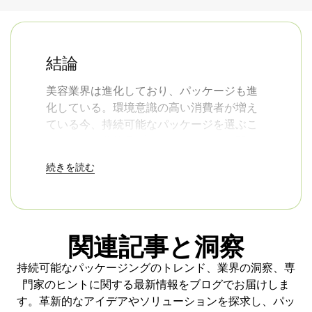
結論
美容業界は進化しており、パッケージも進
化している。環境意識の高い消費者が増え
ている今、持続可能なパッケージを選ぶこ
とは、どの化粧品ブランドにとっても賢い
選択だ。
持続可能な化粧品 紙パルプメーカ
続きを読む
ー
は、現代のサステナビリティ基準に沿っ
た方法で美容製品を保護し、表示するため
の、信頼性が高く、手頃な価格の、環境に
優しいオプションを提供します。
関連記事と洞察
持続可能なパッケージングのトレンド、業界の洞察、専
化粧品にふさわしい、環境にやさしいパッ
門家のヒントに関する最新情報をブログでお届けしま
ケージの準備はできましたか？今すぐ切り
す。革新的なアイデアやソリューションを探求し、パッ
替えて、あなたのブランドを美しく輝かせ