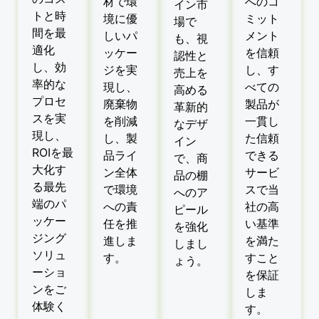
材で環
へのコ
イン市
トと時
境に優
ミット
場で
間を最
しいパ
メント
も、視
適化
ッケー
を信頼
認性と
し、効
ジを実
し、す
売上を
率的な
現し、
べての
高める
プロセ
廃棄物
製品が
革新的
スを実
を削減
一貫し
なデザ
現し、
し、製
た信頼
イン
ROIを最
品ライ
できる
で、商
大化す
ン全体
サービ
品の棚
る最先
で環境
スで当
へのア
端のパ
への責
社の高
ピール
ッケー
任を推
い基準
を強化
ジング
進しま
を満た
しまし
ソリュ
す。
すこと
ょう。
ーショ
を保証
ンをご
しま
体験く
す。