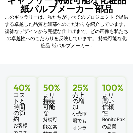
ギャラリー 持続可能な化粧品
紙パルプメーカー 部品
このギャラリーは、私たちがすべてのプロジェクトで提供
する卓越した品質と細部へのこだわりを紹介しています。
複雑なデザインから完璧な仕上げまで、どの画像も私たち
の卓越性へのこだわりを反映しています。 持続可能な化
粧品 紙パルプメーカー .
40%
50%
25%
100%
コス
より
売上
より
トと
持続
の増
高い
時間
可能
加
信頼
の節
な
性
小売市
約
持続可
BonitoPak
場でも
お客様
能な素
の品質
オンラ
のコス