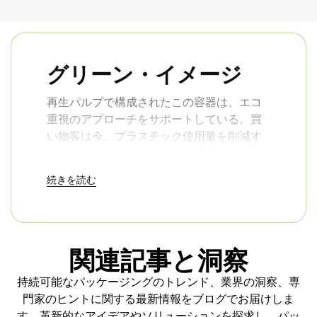
グリーン・イメージ
再生パルプで構成されたこの容器は、エコ
重視のアプローチをサポートしている。買
い物客は今、プラスチック使用量を削減す
るブランドを好む。これらの容器を広告で
取り上げると、売上が12%アップする企業
続きを読む
もあります。よりクリーンな包装へのコミ
ットメントを示し、責任ある選択を重視す
る顧客を喜ばせることができます。
このリサイクル可能な成型パルプ容器は、
関連記事と洞察
トップレベルの保護性能と地球への軽い負
荷を両立しています。スペースを節約し、
持続可能なパッケージングのトレンド、業界の洞察、専
輸送コストを下げ、ボトルを安全に保管し
門家のヒントに関する最新情報をブログでお届けしま
ます。化粧品、飲料、ギフトショップな
す。革新的なアイデアやソリューションを探求し、パッ