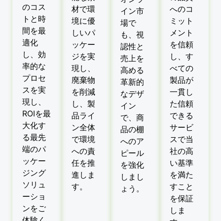
のコス
材で環
へのコ
イン市
トと時
境に優
ミット
場で
間を最
しいパ
メント
も、視
適化
ッケー
を信頼
認性と
し、効
ジを実
し、す
売上を
率的な
現し、
べての
高める
プロセ
廃棄物
製品が
革新的
スを実
を削減
一貫し
なデザ
現し、
し、製
た信頼
イン
ROIを最
品ライ
できる
で、商
大化す
ン全体
サービ
品の棚
る最先
で環境
スで当
へのア
端のパ
への責
社の高
ピール
ッケー
任を推
い基準
を強化
ジング
進しま
を満た
しまし
ソリュ
す。
すこと
ょう。
ーショ
を保証
ンをご
しま
体験く