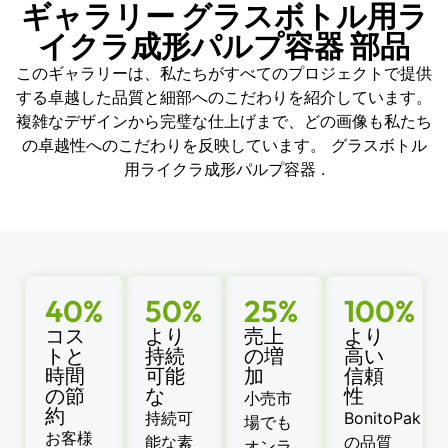
ギャラリー グラスボトル用ラ
イクラ成形パルプ容器 部品
このギャラリーは、私たちがすべてのプロジェクトで提供
する卓越した品質と細部へのこだわりを紹介しています。
複雑なデザインから完璧な仕上げまで、どの画像も私たち
の卓越性へのこだわりを反映しています。 グラスボトル
用ライクラ成形パルプ容器 .
40%
50%
25%
100%
コス
より
売上
より
トと
持続
の増
高い
時間
可能
加
信頼
の節
な
性
小売市
約
持続可
BonitoPak
場でも
お客様
能な素
の品質
オンラ