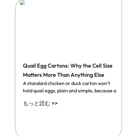
簡単な経路を顧客に示すことで、貴社のブ
ランドを際立たせることができます。包装
を合理化し、輸送中の商品の保護を強化す
るお手伝いをいたします。今すぐご注文い
ただき、これらのインサートがどのように
経費と頭痛の種を削減できるかをご覧くだ
さい。
Quail Egg Cartons: Why the Cell Size
Matters More Than Anything Else
A standard chicken or duck carton won’t
hold quail eggs, plain and simple, because a
もっと読む >>