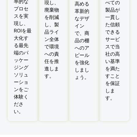
率的な
現し、
べての
高める
プロセ
廃棄物
製品が
革新的
スを実
を削減
一貫し
なデザ
現し、
し、製
た信頼
イン
ROIを最
品ライ
できる
で、商
大化す
ン全体
サービ
品の棚
る最先
で環境
スで当
へのア
端のパ
への責
社の高
ピール
ッケー
任を推
い基準
を強化
ジング
進しま
を満た
しまし
ソリュ
す。
すこと
ょう。
ーショ
を保証
ンをご
しま
体験く
す。
ださ
い。