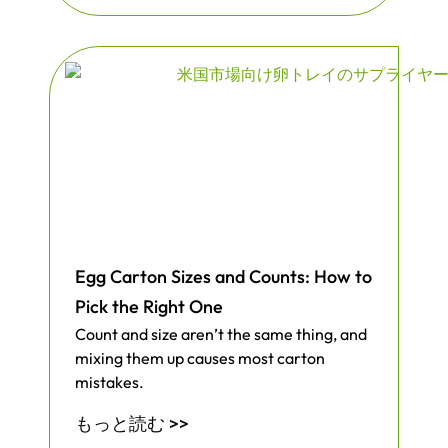
Egg Carton Sizes and Counts: How to
Pick the Right One
Count and size aren’t the same thing, and
mixing them up causes most carton
mistakes.
もっと読む >>