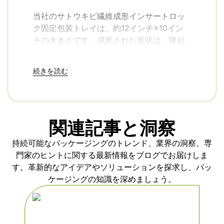
当社のサトウキビ繊維成形インサートロッ
ク固定包装トレイは、約12インチ×10イン
チの大きさです。成形された形状は、隆起
したエッジと輪郭のポケットを含み、各製
品に独自の居心地の良いスロットを与えま
続きを読む
す。各トレイは、加圧下で加熱成形された
植物繊維から作られています。この工程に
より、ニュートラルな褐色と、デリケート
な表面を傷つけない滑らかな質感が生まれ
関連記事と洞察
ます。パルプモールド製インサートに切り
替えた後、返品が20%減少した企業もあ
持続可能なパッケージングのトレンド、業界の洞察、専
り、2025年のペースの速い市場で競争力を
門家のヒントに関する最新情報をブログでお届けしま
維持するのに役立っています。
す。革新的なアイデアやソリューションを探求し、パッ
ケージングの知識を深めましょう。
このトレイは保管時にきれいに積み重ねら
れるので、貴重な倉庫スペースを節約でき
る。スタッフも、注文品の梱包がとても簡