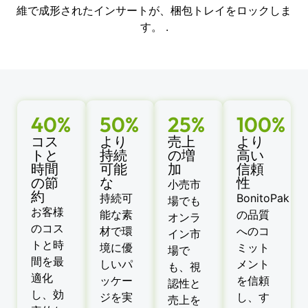
維で成形されたインサートが、梱包トレイをロックしま
す。 .
40%
50%
25%
100%
コス
より
売上
より
トと
持続
の増
高い
時間
可能
加
信頼
の節
な
性
小売市
約
持続可
BonitoPak
場でも
お客様
能な素
の品質
オンラ
のコス
材で環
へのコ
イン市
トと時
境に優
ミット
場で
間を最
しいパ
メント
も、視
適化
ッケー
を信頼
認性と
し、効
ジを実
し、す
売上を