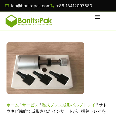
leo@bonitopak.com
+86 13412097680
ホーム
"
サービス
"
湿式プレス成形パルプトレイ
"
サト
ウキビ繊維で成形されたインサートが、梱包トレイを