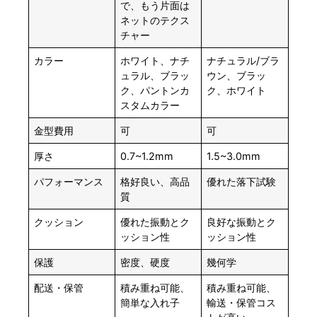
で、もう片面は
ネットのテクス
チャー
カラー
ホワイト、ナチ
ナチュラル/ブラ
ュラル、ブラッ
ウン、ブラッ
ク、パントンカ
ク、ホワイト
スタムカラー
金型費用
可
可
厚さ
0.7~1.2mm
1.5~3.0mm
パフォーマンス
格好良い、高品
優れた落下試験
質
クッション
優れた振動とク
良好な振動とク
ッション性
ッション性
保護
密度、硬度
幾何学
配送・保管
積み重ね可能、
積み重ね可能、
簡単な入れ子
輸送・保管コス