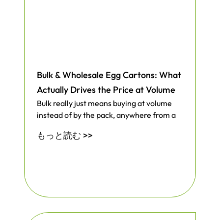
単だと気に入っています。各アイテムを成
形された隙間に滑り込ませ、トレイを固定
すれば、無傷で届くと信じています。トレ
ーは繊維でできているため重すぎず、配送
料が跳ね上がることもありません。特注の
サイズや形状が必要な場合は、製品の寸法
Bulk & Wholesale Egg Cartons: What
に合わせて金型を調整することができま
Actually Drives the Price at Volume
す。
Bulk really just means buying at volume
instead of by the pack, anywhere from a
割れ物や変わった形の商品を発送する人の
もっと読む >>
ために、このインサートスタイルを作りま
した。ガラス瓶、化粧品ボトル、小さな機
械部品などです。発泡ピーナツやプラスチ
ックの仕切り板と格闘する代わりに、より
スムーズなアプローチが期待できます。各
トレイは多くの地域でコンポストやリサイ
クルに回すことができるため、廃棄までの