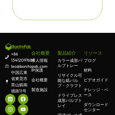
会社概要
製品紹介
リソース
+86
13412097680
求人情報
カラー成形パ
ブログ
ルプトレー
leo@bonitopak.com
IP保護
材料
中国広東
リサイクル可
省東莞市
会社概要
ビデオガイド
能な紙パル
茶山鎮南
プ・クラフト
製造施設
ナレッジ・ベ
塘路11号
ース
ドライプレス
成形パルプト
ダウンロード
レイ
センター