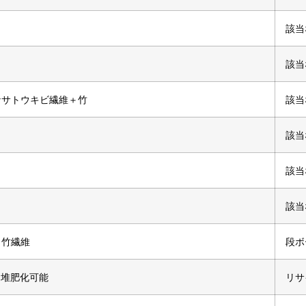
該当
該当
なサトウキビ繊維＋竹
該当
該当
該当
該当
、竹繊維
段ボ
＆堆肥化可能
リサ