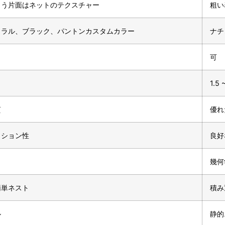
もう片面はネットのテクスチャー
粗い
ュラル、ブラック、パントンカスタムカラー
ナチ
可
1.5 
質
優れ
ッション性
良好
幾何
簡単ネスト
積み
ル
静的