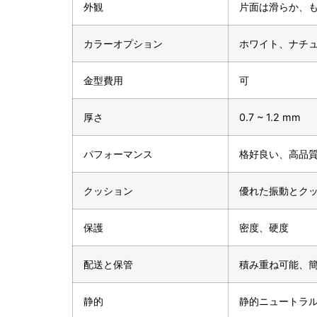
外観
片面は滑らか、
カラーオプション
ホワイト、ナチ
金型費用
可
厚さ
0.7 ~ 1.2 mm
パフォーマンス
格好良い、高品
クッション
優れた振動とク
保護
密度、硬度
配送と保管
積み重ね可能、
静的
静的ニュートラ