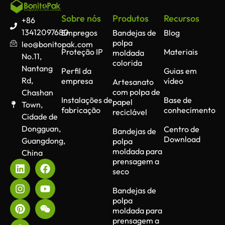
Sobre nós
Produtos
Recursos
+86
13412097680
Empregos
Bandejas de
Blog
polpa
leo@bonitopak.com
Proteção IP
Materiais
moldada
No.11,
colorida
Nantang
Perfil da
Guias em
Rd,
empresa
vídeo
Artesanato
com polpa de
Chashan
Instalações de
Base de
papel
Town,
fabricação
conhecimento
reciclável
Cidade de
Dongguan,
Centro de
Bandejas de
Download
Guangdong,
polpa
moldada para
China
prensagem a
seco
Bandejas de
polpa
moldada para
prensagem a