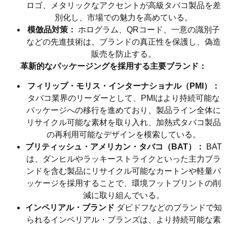
ロゴ、メタリックなアクセントが高級タバコ製品を差
別化し、市場での魅力を高めている。
模倣品対策：
ホログラム、QRコード、一意の識別子
などの先進技術は、ブランドの真正性を保護し、偽造
販売を防止する。
革新的なパッケージングを採用する主要ブランド：
フィリップ・モリス・インターナショナル（PMI）：
タバコ業界のリーダーとして、PMIはより持続可能な
パッケージへの移行を進めており、製品ライン全体に
リサイクル可能な素材を取り入れ、加熱式タバコ製品
の再利用可能なデザインを模索している。
ブリティッシュ・アメリカン・タバコ（BAT）：
BAT
は、ダンヒルやラッキーストライクといった主力ブラ
ンドを含む製品にリサイクル可能なカートンや軽量パ
ッケージを採用することで、環境フットプリントの削
減に取り組んでいる。
インペリアル・ブランド
ダビドフなどのブランドで知
られるインペリアル・ブランズは、より持続可能な素