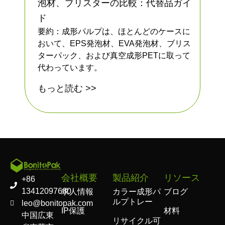
泡材、ブリスターの比較：代替品ガイ
ド
要約：成形パルプは、ほとんどのケースに
おいて、EPS発泡材、EVA発泡材、ブリス
ターパック、および真空成形PETに取って
代わっています。
もっと読む >>
会社概要
製品紹介
リソース
+86
13412097680
求人情報
カラー成形パ
ブログ
ルプトレー
leo@bonitopak.com
IP保護
材料
中国広東
リサイクル可