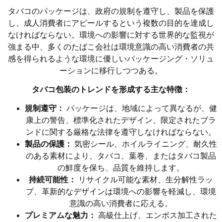
タバコのパッケージは、政府の規制を遵守し、製品を保護
し、成人消費者にアピールするという複数の目的を達成し
なければならない。環境への影響に対する世界的な監視が
強まる中、多くのたばこ会社は環境意識の高い消費者の共
感を得られるような環境に優しいパッケージング・ソリュ
ーションに移行しつつある。
タバコ包装のトレンドを形成する主な特徴：
規制遵守：
パッケージは、地域によって異なるが、健
康上の警告、標準化されたデザイン、限定されたブラ
ンドに関する厳格な法律を遵守しなければならない。
製品の保護：
気密シール、ホイルライニング、耐久性
のある素材により、タバコ、葉巻、またはタバコ製品
の鮮度を保ち、品質を維持します。
持続可能性：
リサイクル可能な素材、生分解性ラッ
プ、革新的なデザインは環境への影響を軽減し、環境
意識の高い消費者に応える。
プレミアムな魅力：
高級仕上げ、エンボス加工された