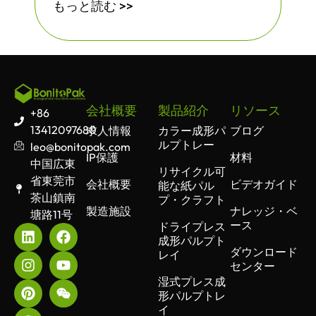
もっと読む >>
会社概要
製品紹介
リソース
+86
13412097680
求人情報
カラー成形パ
ブログ
ルプトレー
leo@bonitopak.com
IP保護
材料
中国広東
リサイクル可
省東莞市
会社概要
ビデオガイド
能な紙パル
茶山鎮南
プ・クラフト
製造施設
ナレッジ・ベ
塘路11号
ース
ドライプレス
成形パルプト
ダウンロード
レイ
センター
湿式プレス成
形パルプトレ
イ