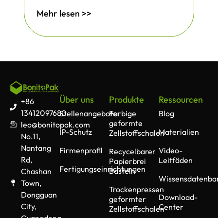
Mehr lesen >>
Über uns
Produkte
Ressourcen
+86
13412097680
Stellenangebote
Farbige
Blog
geformte
leo@bonitopak.com
IP-Schutz
Materialien
Zellstoffschalen
No.11,
Nantang
Firmenprofil
Video-
Recycelbarer
Rd,
Leitfäden
Papierbrei
Fertigungseinrichtungen
Basteln
Chashan
Wissensdatenba
Town,
Trockenpressen
Dongguan
Download-
geformter
City,
Center
Zellstoffschalen