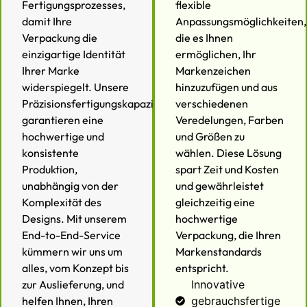
Fertigungsprozesses,
flexible
damit Ihre
Anpassungsmöglichkeiten,
Verpackung die
die es Ihnen
einzigartige Identität
ermöglichen, Ihr
Ihrer Marke
Markenzeichen
widerspiegelt. Unsere
hinzuzufügen und aus
Präzisionsfertigungskapazitäten
verschiedenen
garantieren eine
Veredelungen, Farben
hochwertige und
und Größen zu
konsistente
wählen. Diese Lösung
Produktion,
spart Zeit und Kosten
unabhängig von der
und gewährleistet
Komplexität des
gleichzeitig eine
Designs. Mit unserem
hochwertige
End-to-End-Service
Verpackung, die Ihren
kümmern wir uns um
Markenstandards
alles, vom Konzept bis
entspricht.
zur Auslieferung, und
Innovative
helfen Ihnen, Ihren
gebrauchsfertige