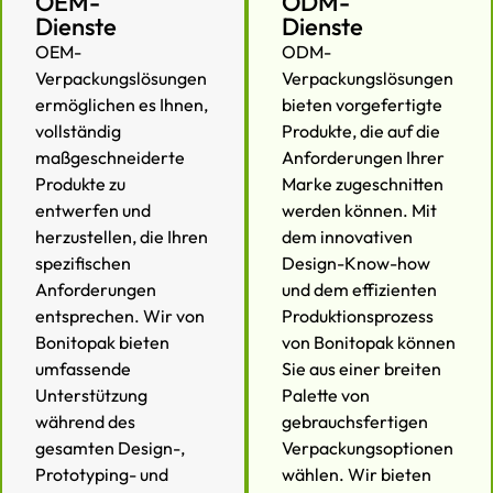
OEM-
ODM-
Dienste
Dienste
OEM-
ODM-
Verpackungslösungen
Verpackungslösungen
ermöglichen es Ihnen,
bieten vorgefertigte
vollständig
Produkte, die auf die
maßgeschneiderte
Anforderungen Ihrer
Produkte zu
Marke zugeschnitten
entwerfen und
werden können. Mit
herzustellen, die Ihren
dem innovativen
spezifischen
Design-Know-how
Anforderungen
und dem effizienten
entsprechen. Wir von
Produktionsprozess
Bonitopak bieten
von Bonitopak können
umfassende
Sie aus einer breiten
Unterstützung
Palette von
während des
gebrauchsfertigen
gesamten Design-,
Verpackungsoptionen
Prototyping- und
wählen. Wir bieten