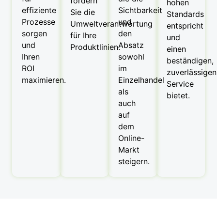
fördern
hohen
effiziente
Sichtbarkeit
Sie die
Standards
Prozesse
und
Umweltverantwortung
entspricht
sorgen
den
für Ihre
und
und
Absatz
Produktlinien.
einen
Ihren
sowohl
beständigen,
ROI
im
zuverlässigen
maximieren.
Einzelhandel
Service
als
bietet.
auch
auf
dem
Online-
Markt
steigern.