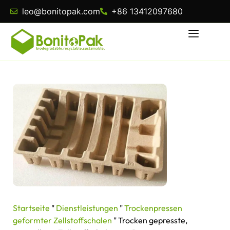
leo@bonitopak.com
+86 13412097680
Startseite
"
Dienstleistungen
"
Trockenpressen
geformter Zellstoffschalen
"
Trocken gepresste,