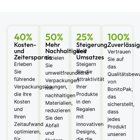
40%
50%
25%
100%
Kosten-
Mehr
Steigerung
Zuverlässi
und
Nachhaltigkeit
des
Vertrauen
Zeitersparnis
Umsatzes
Erzielen
Sie auf
Erleben
Steigern
Sie
das
Sie
Sie die
umweltfreundliche
Qualitätsbewu
führende
Attraktivität
Verpackungen
von
Verpackungslösungen,
Ihrer
mit
BonitoPak,
die Ihre
Produkte
nachhaltigen
das
Kosten
in den
Materialien,
sicherstellt,
und
Regalen
reduzieren
dass
Ihren
mit
Sie den
jedes
Zeitaufwand
innovativen
Abfall
Produkt
optimieren,
Designs,
und
unseren
für
die die