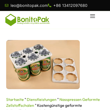
leo@bonitopak.com
+86 13412097680
Startseite
"
Dienstleistungen
"
Nasspressen Geformte
Zellstoffschalen
"
Kostengünstige geformte