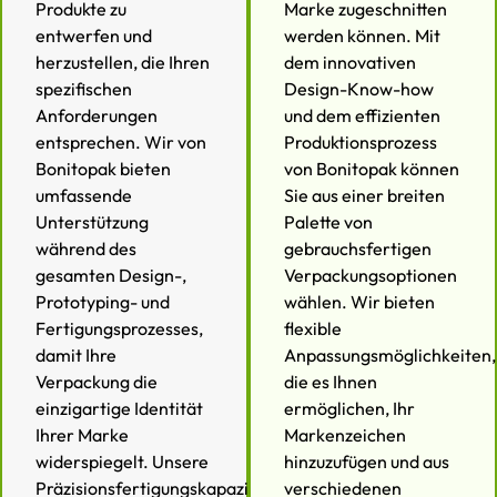
Produkte zu
Marke zugeschnitten
entwerfen und
werden können. Mit
herzustellen, die Ihren
dem innovativen
spezifischen
Design-Know-how
Anforderungen
und dem effizienten
entsprechen. Wir von
Produktionsprozess
Bonitopak bieten
von Bonitopak können
umfassende
Sie aus einer breiten
Unterstützung
Palette von
während des
gebrauchsfertigen
gesamten Design-,
Verpackungsoptionen
Prototyping- und
wählen. Wir bieten
Fertigungsprozesses,
flexible
damit Ihre
Anpassungsmöglichkeiten,
Verpackung die
die es Ihnen
einzigartige Identität
ermöglichen, Ihr
Ihrer Marke
Markenzeichen
widerspiegelt. Unsere
hinzuzufügen und aus
Präzisionsfertigungskapazitäten
verschiedenen