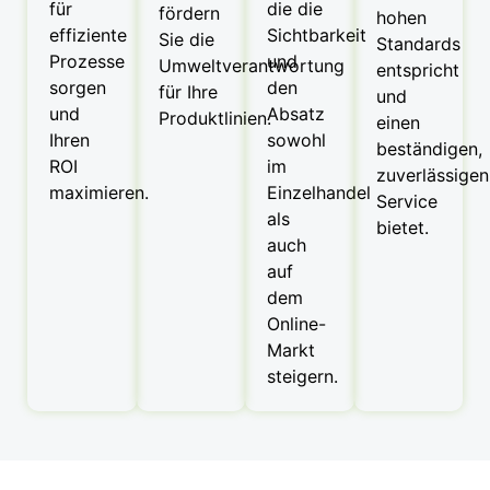
für
die die
fördern
hohen
effiziente
Sichtbarkeit
Sie die
Standards
Prozesse
und
Umweltverantwortung
entspricht
sorgen
den
für Ihre
und
und
Absatz
Produktlinien.
einen
Ihren
sowohl
beständigen,
ROI
im
zuverlässigen
maximieren.
Einzelhandel
Service
als
bietet.
auch
auf
dem
Online-
Markt
steigern.