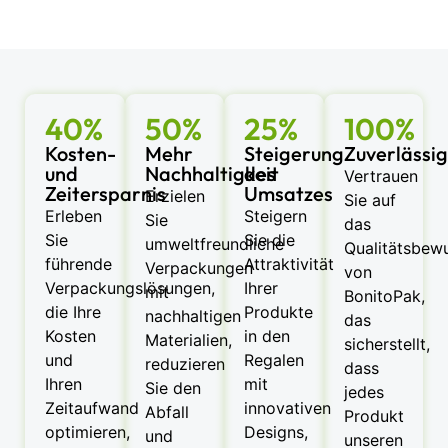
40%
50%
25%
100%
Kosten-
Mehr
Steigerung
Zuverlässi
und
Nachhaltigkeit
des
Vertrauen
Zeitersparnis
Umsatzes
Erzielen
Sie auf
Erleben
Steigern
Sie
das
Sie
Sie die
umweltfreundliche
Qualitätsbewu
führende
Attraktivität
Verpackungen
von
Verpackungslösungen,
Ihrer
mit
BonitoPak,
die Ihre
Produkte
nachhaltigen
das
Kosten
in den
Materialien,
sicherstellt,
und
Regalen
reduzieren
dass
Ihren
mit
Sie den
jedes
Zeitaufwand
innovativen
Abfall
Produkt
optimieren,
Designs,
und
unseren