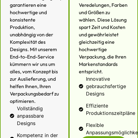
garantieren eine
Veredelungen, Farben
hochwertige und
und Größen zu
konsistente
wählen. Diese Lösung
Produktion,
spart Zeit und Kosten
unabhängig von der
und gewährleistet
Komplexität des
gleichzeitig eine
Designs. Mit unserem
hochwertige
End-to-End-Service
Verpackung, die Ihren
kümmern wir uns um
Markenstandards
alles, vom Konzept bis
entspricht.
zur Auslieferung, und
Innovative
helfen Ihnen, Ihren
gebrauchsfertige
Verpackungsbedarf zu
Designs
optimieren.
Effiziente
Vollständig
Produktionszeitpläne
anpassbare
Designs
Flexible
Anpassungsmöglichke
Kompetenz in der