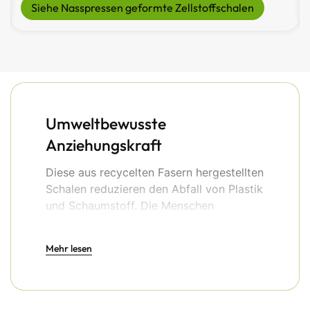
Siehe Recycelbarer Papierbrei Basteln
Umweltbewusste
Anziehungskraft
Diese aus recycelten Fasern hergestellten
Schalen reduzieren den Abfall von Plastik
und Schaumstoff. Die Menschen
interessieren sich für Marken, die eine
bewusste Entscheidung treffen. Einige
Mehr lesen
Brauereien verzeichnen einen Anstieg der
Wiederholungsaufträge, nachdem sie ihre
Umstellung auf Zellstoffschalen bekannt
gemacht haben. Durch die Verwendung