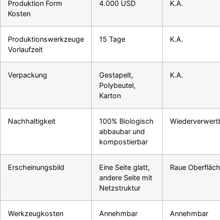
Produktion Form
4.000 USD
K.A.
Kosten
Produktionswerkzeuge
15 Tage
K.A.
Vorlaufzeit
Verpackung
Gestapelt,
K.A.
Polybeutel,
Karton
Nachhaltigkeit
100% Biologisch
Wiederverwert
abbaubar und
kompostierbar
Erscheinungsbild
Eine Seite glatt,
Raue Oberfläc
andere Seite mit
Netzstruktur
Werkzeugkosten
Annehmbar
Annehmbar