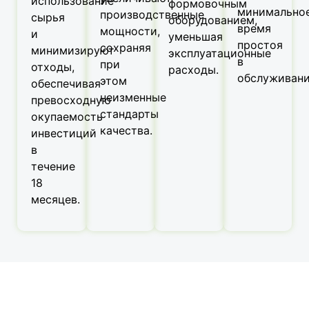
использование
формовочным
минимально
производственные
сырья
оборудованием,
время
мощности,
и
уменьшая
простоя
сохраняя
минимизируют
эксплуатационные
в
при
отходы,
расходы.
обслуживани
этом
обеспечивая
неизменные
превосходную
стандарты
окупаемость
качества.
инвестиций
в
течение
18
месяцев.