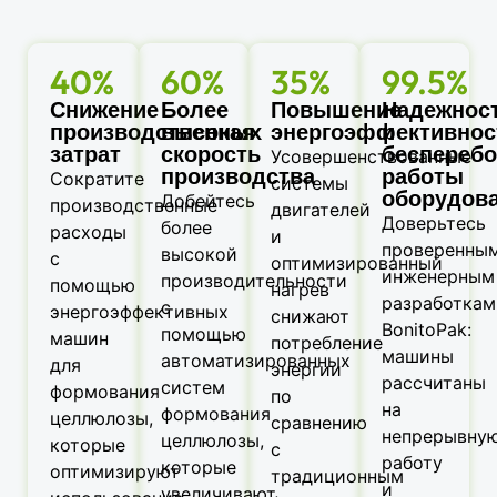
40%
60%
35%
99.5%
Снижение
Более
Повышение
Надежнос
производственных
высокая
энергоэффективнос
и
затрат
скорость
бесперебо
Усовершенствованные
производства
работы
Сократите
системы
оборудов
Добейтесь
производственные
двигателей
Доверьтесь
более
расходы
и
проверенны
высокой
с
оптимизированный
инженерным
производительности
помощью
нагрев
разработкам
с
энергоэффективных
снижают
BonitoPak:
помощью
машин
потребление
машины
автоматизированных
для
энергии
рассчитаны
систем
формования
по
на
формования
целлюлозы,
сравнению
непрерывну
целлюлозы,
которые
с
работу
которые
оптимизируют
традиционным
и
увеличивают