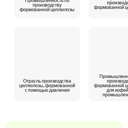
Промышленность по
производ
производству
формованной ц
формованной целлюлозы
Промышленно
Отрасль производства
производ
целлюлозы, формованной
формованной ц
с помощью давления
для кофе
промышлен