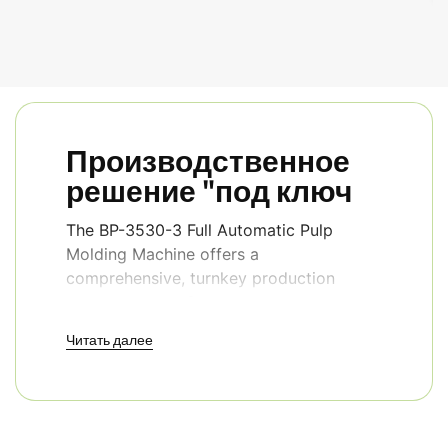
Производственное
решение "под ключ
The BP-3530-3 Full Automatic Pulp
Molding Machine offers a
comprehensive, turnkey production
system to manufacturers to start
production of pulp molded packaging.
Читать далее
The system is designed to alleviate the
stress of managing, sourcing, and
assembling multiple systems as it
provides all necessary equipment for a
seamless start.