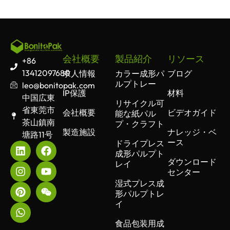
会社概要
製品紹介
リソース
+86
13412097680
求人情報
カラー成形パ
ブログ
ルプトレー
leo@bonitopak.com
IP保護
材料
中国広東
リサイクル可
省東莞市
会社概要
ビデオガイド
能な紙パル
茶山鎮南
プ・クラフト
製造施設
ナレッジ・ベ
塘路11号
ース
ドライプレス
成形パルプト
ダウンロード
レイ
センター
湿式プレス成
形パルプトレ
イ
食品包装用成