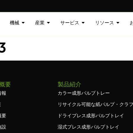
機械
産業
サービス
リソース
3
概要
製品紹介
情報
カラー成形パルプトレー
護
リサイクル可能な紙パルプ・クラ
概要
ドライプレス成形パルプトレイ
施設
湿式プレス成形パルプトレイ