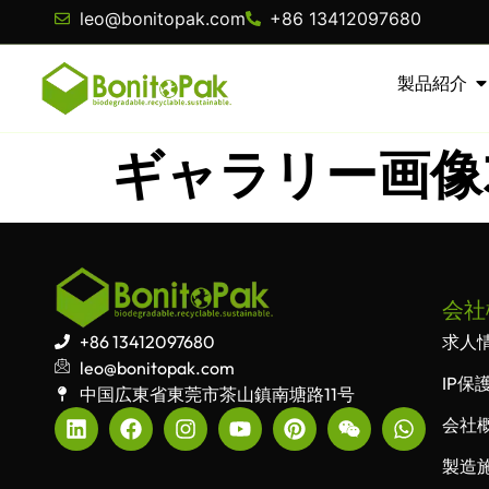
leo@bonitopak.com
+86 13412097680
製品紹介
ギャラリー画像
会社
+86 13412097680
求人
leo@bonitopak.com
IP保
中国広東省東莞市茶山鎮南塘路11号
会社
製造