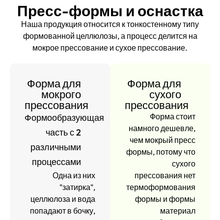
Пресс-формы и оснастка
Наша продукция относится к тонкостенному типу
формованной целлюлозы, а процесс делится на
мокрое прессование и сухое прессование.
Форма для
Форма для
мокрого
сухого
прессования
прессования
Форма стоит
Формообразующая
намного дешевле,
часть с 2
чем мокрый пресс
различными
формы, потому что
процессами
сухого
Одна из них
прессования нет
"затирка",
термоформования
целлюлоза и вода
формы и формы
попадают в бочку,
материал