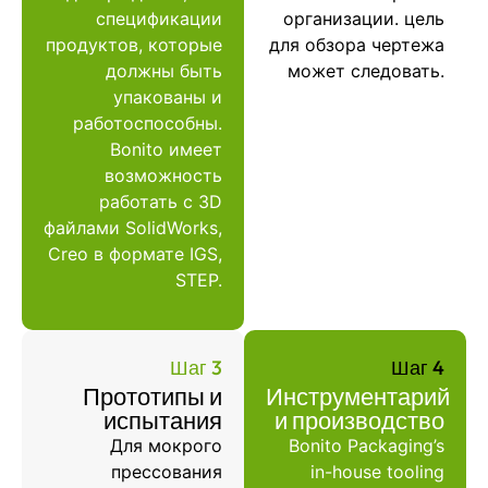
спецификации
организации. цель
продуктов, которые
для обзора чертежа
должны быть
может следовать.
упакованы и
работоспособны.
Bonito имеет
возможность
работать с 3D
файлами SolidWorks,
Creo в формате IGS,
STEP.
Шаг 3
Шаг 4
Прототипы и
Инструментарий
испытания
и производство
Для мокрого
Bonito Packaging’s
прессования
in-house tooling