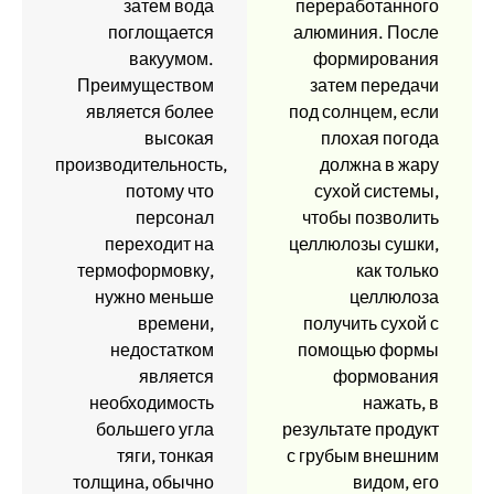
затем вода
переработанного
поглощается
алюминия. После
вакуумом.
формирования
Преимуществом
затем передачи
является более
под солнцем, если
высокая
плохая погода
производительность,
должна в жару
потому что
сухой системы,
персонал
чтобы позволить
переходит на
целлюлозы сушки,
термоформовку,
как только
нужно меньше
целлюлоза
времени,
получить сухой с
недостатком
помощью формы
является
формования
необходимость
нажать, в
большего угла
результате продукт
тяги, тонкая
с грубым внешним
толщина, обычно
видом, его