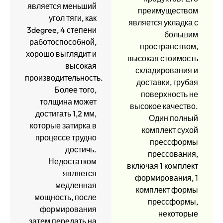
является меньший
преимуществом
угол тяги, как
является укладка с
3degree, 4 степени
большим
работоспособной,
пространством,
хорошо выглядит и
высокая стоимость
высокая
складирования и
производительность.
доставки, грубая
Более того,
поверхность не
толщина может
высокое качество.
достигать 1,2 мм,
Один полный
которые затирка в
комплект сухой
процессе трудно
прессформы
достичь.
прессования,
Недостатком
включая 1 комплект
является
формирования, 1
медленная
комплект формы
мощность, после
прессформы,
формирования
некоторые
затем передать на