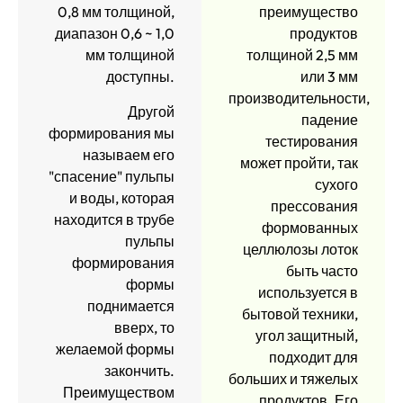
0,8 мм толщиной,
преимущество
диапазон 0,6 ~ 1,0
продуктов
мм толщиной
толщиной 2,5 мм
доступны.
или 3 мм
производительности,
Другой
падение
формирования мы
тестирования
называем его
может пройти, так
"спасение" пульпы
сухого
и воды, которая
прессования
находится в трубе
формованных
пульпы
целлюлозы лоток
формирования
быть часто
формы
используется в
поднимается
бытовой техники,
вверх, то
угол защитный,
желаемой формы
подходит для
закончить.
больших и тяжелых
Преимуществом
продуктов. Его