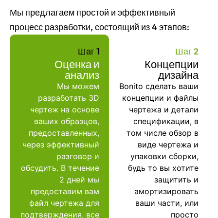
Мы предлагаем простой и эффективный
процесс разработки, состоящий из 4 этапов:
Шаг 1
Шаг 2
Оценка и
Концепции
анализ
дизайна
Мы можем
Bonito сделать ваши
разработать 3D
концепции и файлы
чертеж на основе
чертежа и детали
ваших образцов,
спецификации, в
предоставленных,
том числе обзор в
через эффективный
виде чертежа и
разговор и
упаковки сборки,
обсудить. В течение
будь то вы хотите
2 дней мы
защитить и
предоставим вам
амортизировать
файл чертежа для
ваши части, или
подтверждения, все
просто