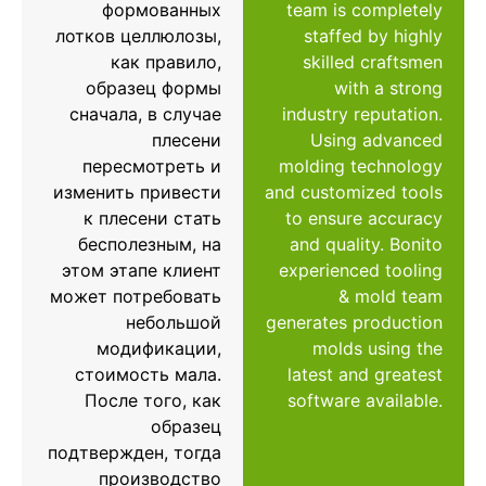
формованных
team is completely
лотков целлюлозы,
staffed by highly
как правило,
skilled craftsmen
образец формы
with a strong
сначала, в случае
industry reputation.
плесени
Using advanced
пересмотреть и
molding technology
изменить привести
and customized tools
к плесени стать
to ensure accuracy
бесполезным, на
and quality. Bonito
этом этапе клиент
experienced tooling
может потребовать
& mold team
небольшой
generates production
модификации,
molds using the
стоимость мала.
latest and greatest
После того, как
software available.
образец
подтвержден, тогда
производство