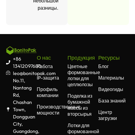
небольшой
разницы.
О нас
Продукция
Ресурсы
+86
13412097680
Работа
Цветные
Блог
формованные
leo@bonitopak.com
IP-защита
Материалы
лотки для
No.11,
целлюлозы
Nantang
Профиль
Видеогиды
Rd,
компании
Поделка из
База знаний
бумажной
Chashan
Производственные
массы из
Town,
Центр
мощности
вторсырья
Dongguan
загрузки
City,
Лотки для
Guangdong,
формованной