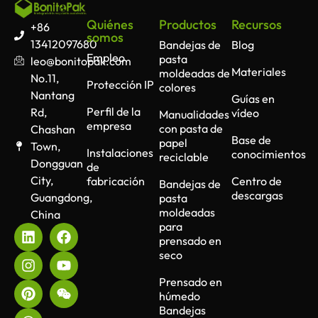
Quiénes
Productos
Recursos
+86
somos
13412097680
Bandejas de
Blog
Empleo
pasta
leo@bonitopak.com
Materiales
moldeadas de
No.11,
Protección IP
colores
Nantang
Guías en
Perfil de la
Rd,
vídeo
Manualidades
empresa
con pasta de
Chashan
Base de
papel
Town,
Instalaciones
conocimientos
reciclable
Dongguan
de
City,
fabricación
Centro de
Bandejas de
descargas
Guangdong,
pasta
moldeadas
China
para
prensado en
seco
Prensado en
húmedo
Bandejas