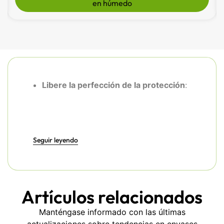
Ver manualidades con pulpa de papel reciclable
Libere la perfección de la protección
:
La avanzada tecnología de moldeado
crea un acolchado de precisión que
Seguir leyendo
envuelve sus productos en un capullo de
protección calculada.
Artículos relacionados
Impulsar la eficiencia
:
Manténgase informado con las últimas