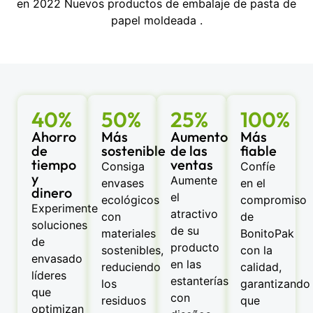
en 2022 Nuevos productos de embalaje de pasta de
papel moldeada .
40%
50%
25%
100%
Ahorro
Más
Aumento
Más
de
sostenible
de las
fiable
tiempo
ventas
Consiga
Confíe
y
Aumente
envases
en el
dinero
el
ecológicos
compromiso
Experimente
atractivo
con
de
soluciones
de su
materiales
BonitoPak
de
producto
sostenibles,
con la
envasado
en las
reduciendo
calidad,
líderes
estanterías
los
garantizando
que
con
residuos
que
optimizan