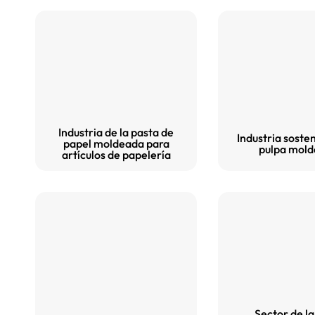
Industria de la pasta de
Industria sosten
papel moldeada para
pulpa mol
artículos de papelería
Sector de la