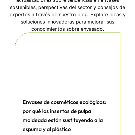
actualizaciones sobre tendencias en envases
Observe cómo sus costes operativos
sostenibles, perspectivas del sector y consejos de
caen en picado a medida que estos
expertos a través de nuestro blog. Explore ideas y
ligeros campeones reducen los gastos de
soluciones innovadoras para mejorar sus
envío al tiempo que maximizan la
conocimientos sobre envasado.
eficiencia del almacenamiento.
Captar la atención del mercado
:
Transforme cada paquete en una
declaración de marca que resuene con
los clientes, convirtiendo una simple
entrega en momentos memorables.
Envases de cosméticos ecológicos:
por qué los insertos de pulpa
moldeada están sustituyendo a la
Revolucionar la sostenibilidad
:
espuma y al plástico