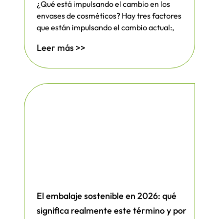
¿Qué está impulsando el cambio en los
Lidere el movimiento de concienciación
envases de cosméticos? Hay tres factores
ecológica con envases que muestren su
que están impulsando el cambio actual:,
compromiso con la innovación a la vez
Leer más >>
que deleitan a los clientes concienciados
con el medio ambiente.
Master Protección Adaptable
:
Desde delicados componentes
electrónicos hasta robustos
componentes industriales, estas
versátiles soluciones se adaptan
perfectamente a cualquier reto de
protección.
El embalaje sostenible en 2026: qué
significa realmente este término y por