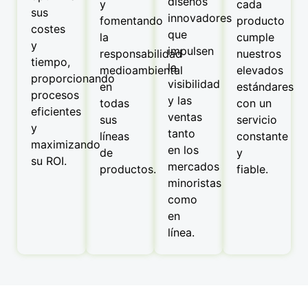
diseños
y
cada
sus
innovadores
fomentando
producto
costes
que
la
cumple
y
impulsen
responsabilidad
nuestros
tiempo,
la
medioambiental
elevados
proporcionando
visibilidad
en
estándares
procesos
y las
todas
con un
eficientes
ventas
sus
servicio
y
tanto
líneas
constante
maximizando
en los
de
y
su ROI.
mercados
productos.
fiable.
minoristas
como
en
línea.