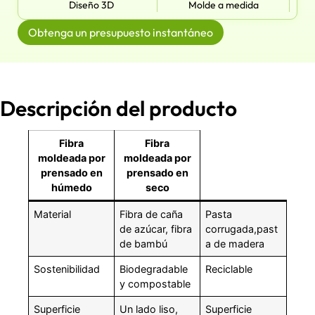
Diseño 3D
Molde a medida
Obtenga un presupuesto instantáneo
Descripción del producto
Fibra
Fibra
moldeada por
moldeada por
prensado en
prensado en
húmedo
seco
Material
Fibra de caña
Pasta
de azúcar, fibra
corrugada,past
de bambú
a de madera
Sostenibilidad
Biodegradable
Reciclable
y compostable
Superficie
Un lado liso,
Superficie