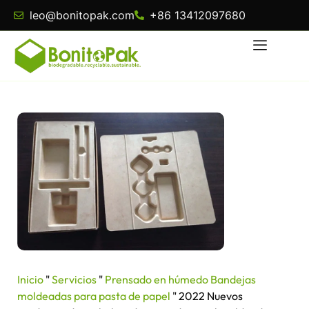
leo@bonitopak.com
+86 13412097680
Inicio
"
Servicios
"
Prensado en húmedo Bandejas
moldeadas para pasta de papel
"
2022 Nuevos