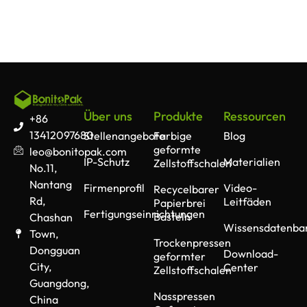
Über uns
Produkte
Ressourcen
+86
13412097680
Stellenangebote
Farbige
Blog
geformte
leo@bonitopak.com
IP-Schutz
Materialien
Zellstoffschalen
No.11,
Nantang
Firmenprofil
Video-
Recycelbarer
Rd,
Leitfäden
Papierbrei
Fertigungseinrichtungen
Basteln
Chashan
Wissensdatenba
Town,
Trockenpressen
Dongguan
Download-
geformter
City,
Center
Zellstoffschalen
Guangdong,
Nasspressen
China