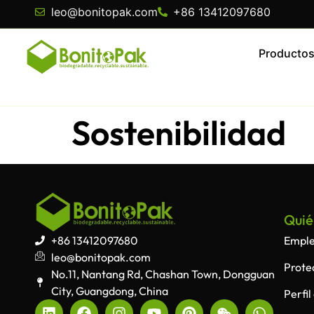
leo@bonitopak.com
+86 13412097680
Producto
Sostenibilidad
Quié
+86 13412097680
Empl
leo@bonitopak.com
Prote
No.11, Nantang Rd, Chashan Town, Dongguan
City, Guangdong, China
Perfi