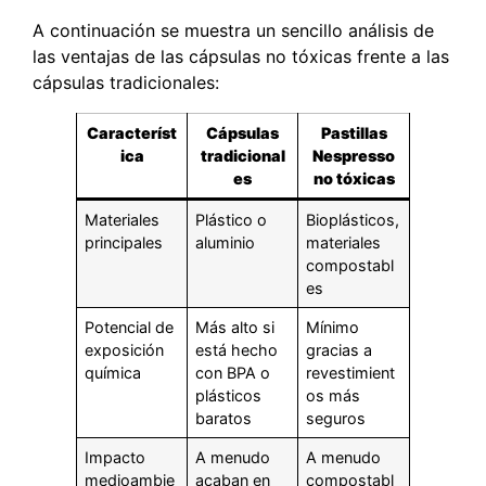
A continuación se muestra un sencillo análisis de
las ventajas de las cápsulas no tóxicas frente a las
cápsulas tradicionales:
Característ
Cápsulas
Pastillas
ica
tradicional
Nespresso
es
no tóxicas
Materiales
Plástico o
Bioplásticos,
principales
aluminio
materiales
compostabl
es
Potencial de
Más alto si
Mínimo
exposición
está hecho
gracias a
química
con BPA o
revestimient
plásticos
os más
baratos
seguros
Impacto
A menudo
A menudo
medioambie
acaban en
compostabl