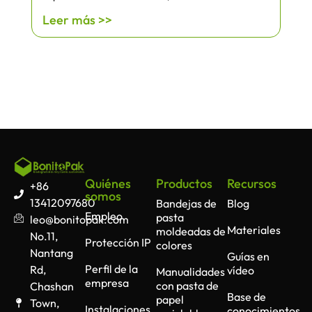
Leer más >>
Quiénes
Productos
Recursos
+86
somos
13412097680
Bandejas de
Blog
Empleo
pasta
leo@bonitopak.com
Materiales
moldeadas de
No.11,
Protección IP
colores
Nantang
Guías en
Perfil de la
Rd,
vídeo
Manualidades
empresa
con pasta de
Chashan
Base de
papel
Town,
Instalaciones
conocimientos