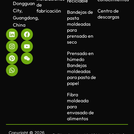
reciclable
Dongguan
de
City,
fabricación
Centro de
Bandejas de
descargas
Guangdong,
pasta
moldeadas
China
para
prensado en
seco
Prensado en
húmedo
Bandejas
moldeadas
para pasta de
papel
Fibra
moldeada
para
envasado de
alimentos
Copyright © 2026