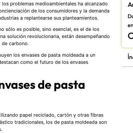
A
ar los problemas medioambientales ha alcanzado
concienciación de los consumidores y la demanda
Do
ndustrias a replantearse sus planteamientos.
en
 sólo es posible, sino esencial, es el de los
C
na solución revolucionaria, están desempeñando
a de carbono.
buyen los envases de pasta moldeada a un
Ín
destacan como el futuro de los envases
nvases de pasta
lizando papel reciclado, cartón y otras fibras
lástico tradicionales, los de pasta moldeada son
.