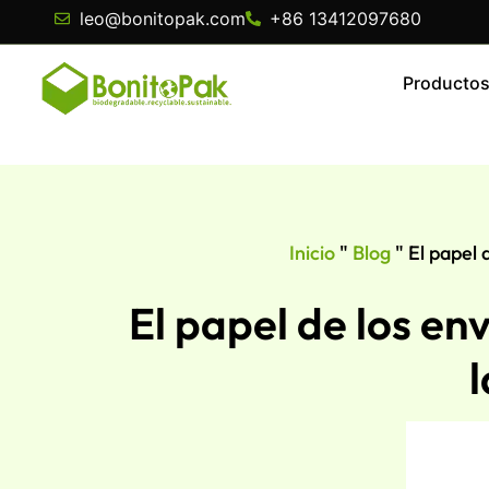
leo@bonitopak.com
+86 13412097680
Producto
Inicio
"
Blog
"
El papel 
El papel de los e