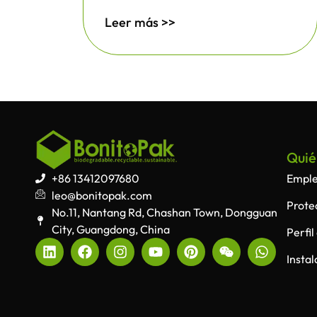
Leer más >>
Quié
+86 13412097680
Empl
leo@bonitopak.com
Prote
No.11, Nantang Rd, Chashan Town, Dongguan
City, Guangdong, China
Perfi
Insta