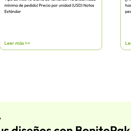
mínima de pedido) Precio por unidad (USD) Notas
has
Estándar
pes
Leer más >>
Le
?
us diseños con BonitoPak