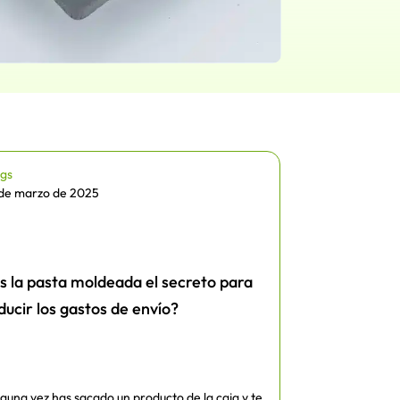
ogs
 de marzo de 2025
s la pasta moldeada el secreto para
ducir los gastos de envío?
guna vez has sacado un producto de la caja y te